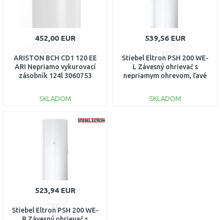
452,00 EUR
539,56 EUR
ARISTON BCH CD1 120 EE
Stiebel Eltron PSH 200 WE-
ARI Nepriamo vykurovací
L Závesný ohrievač s
zásobník 124l 3060753
nepriamym ohrevom, ľavé
pripojenie 236236
SKLADOM
SKLADOM
DO KOŠÍKA
DO KOŠÍKA
Porovnať
Porovnať
523,94 EUR
Stiebel Eltron PSH 200 WE-
R Závesný ohrievač s