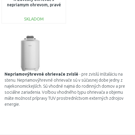
nepriamym ohrevom, pravé
pripojenie 236237
SKLADOM
DO KOŠÍKA
Porovnať
Nepriamovýhrevné
ohrievače
zvislé
-
pre zvislú inštaláciu na
stenu. Nepriamovýhrevné ohrievače
sú
v súčasnej
dobe
jedny
z
najekonomickejších
.
Sú
vhodné
najmä do
rodinných
domov
a
pre
sociálne
zariadenia
.
Voľbou
vhodného typu
ohrievača
a
objemu
máte
možnosť
prípravy
TUV
prostredníctvom
externých
zdrojov
energie
.