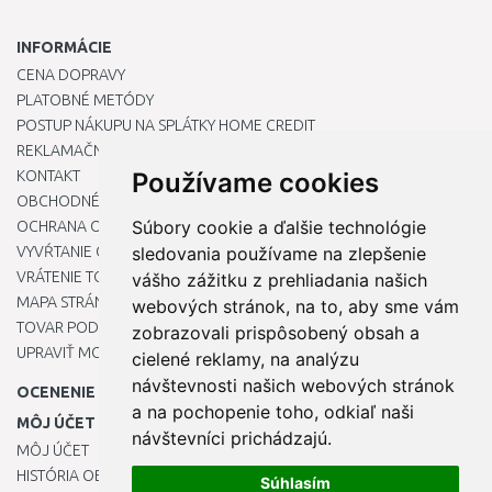
INFORMÁCIE
CENA DOPRAVY
PLATOBNÉ METÓDY
POSTUP NÁKUPU NA SPLÁTKY HOME CREDIT
REKLAMAČNÝ PORIADOK
KONTAKT
Používame cookies
OBCHODNÉ PODMIENKY
Súbory cookie a ďalšie technológie
OCHRANA OSOBNÝCH ÚDAJOV
VYVŔTANIE OTVORU DO DREZU PRE KUCHYNSKÚ BATÉRIU
sledovania používame na zlepšenie
VRÁTENIE TOVARU / REKLAMÁCIE
vášho zážitku z prehliadania našich
MAPA STRÁNOK
webových stránok, na to, aby sme vám
TOVAR PODĽA ZNAČIEK
zobrazovali prispôsobený obsah a
UPRAVIŤ MOJE PREDVOĽBY COOKIES
cielené reklamy, na analýzu
návštevnosti našich webových stránok
OCENENIE
a na pochopenie toho, odkiaľ naši
MÔJ ÚČET
návštevníci prichádzajú.
MÔJ ÚČET
HISTÓRIA OBJEDNÁVOK
Súhlasím