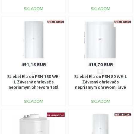
pripojenie 236235
pripojenie 236231
SKLADOM
SKLADOM
DO KOŠÍKA
DO KOŠÍKA
Porovnať
Porovnať
491,15 EUR
419,70 EUR
Stiebel Eltron PSH 150 WE-
Stiebel Eltron PSH 80 WE-L
L Závesný ohrievač s
Závesný ohrievač s
nepriamym ohrevom 150l
nepriamym ohrevom, ľavé
ľavé 236234
pripojenie 236230
SKLADOM
SKLADOM
DO KOŠÍKA
DO KOŠÍKA
Porovnať
Porovnať