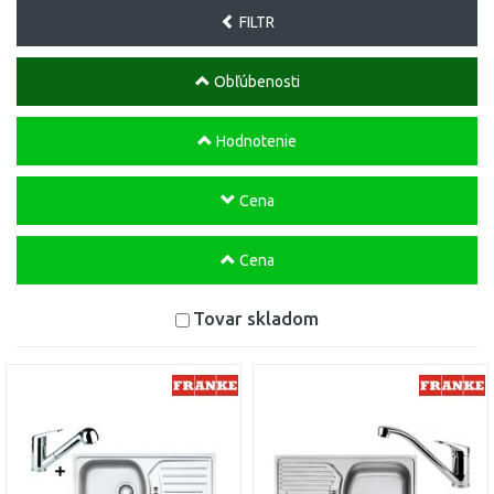
FILTR
Obľúbenosti
Hodnotenie
Cena
Cena
Tovar skladom