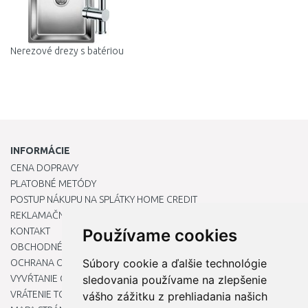
Nerezové drezy s batériou
INFORMÁCIE
CENA DOPRAVY
PLATOBNÉ METÓDY
POSTUP NÁKUPU NA SPLÁTKY HOME CREDIT
REKLAMAČNÝ PORIADOK
KONTAKT
Používame cookies
OBCHODNÉ PODMIENKY
Súbory cookie a ďalšie technológie
OCHRANA OSOBNÝCH ÚDAJOV
VYVŔTANIE OTVORU DO DREZU PRE KUCHYNSKÚ BATÉRIU
sledovania používame na zlepšenie
VRÁTENIE TOVARU / REKLAMÁCIE
vášho zážitku z prehliadania našich