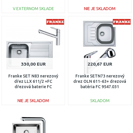
101.0366.098
V EXTERNOM SKLADE
NIE JE SKLADOM
DO KOŠÍKA
DO KOŠÍKA
Porovnať
Porovnať
330,00 EUR
220,67 EUR
Franke SET N83 nerezový
Franke SETN73 nerezový
dřez LLX 611/2 +FC
drez OLN 611-63+ drezová
dřezová baterie FC
batéria FC 9547.031
3055.031
101.0618.834
NIE JE SKLADOM
SKLADOM
DO KOŠÍKA
DO KOŠÍKA
Porovnať
Porovnať