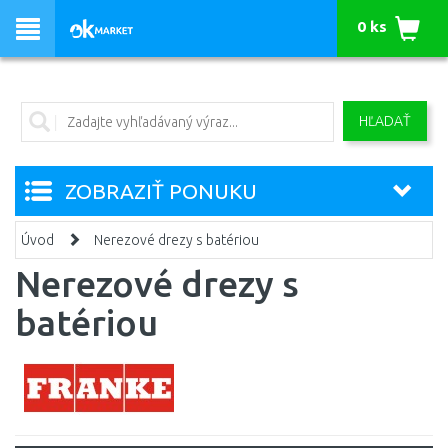
0 ks
HĽADAŤ
ZOBRAZIŤ PONUKU
Úvod
Nerezové drezy s batériou
Nerezové drezy s
batériou