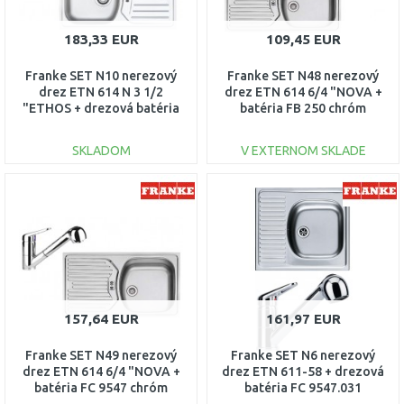
183,33 EUR
109,45 EUR
Franke SET N10 nerezový
Franke SET N48 nerezový
drez ETN 614 N 3 1/2
drez ETN 614 6/4 "NOVA +
"ETHOS + drezová batéria
batéria FB 250 chróm
FC 9547.031
101.0366.097
SKLADOM
V EXTERNOM SKLADE
DO KOŠÍKA
DO KOŠÍKA
Porovnať
Porovnať
157,64 EUR
161,97 EUR
Franke SET N49 nerezový
Franke SET N6 nerezový
drez ETN 614 6/4 "NOVA +
drez ETN 611-58 + drezová
batéria FC 9547 chróm
batéria FC 9547.031