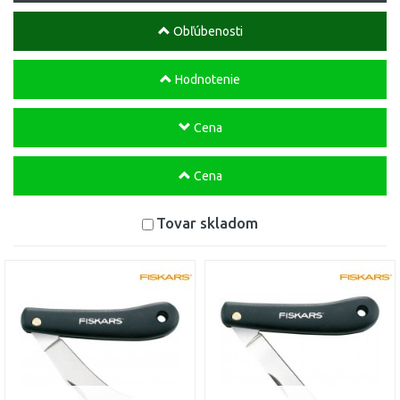
Obľúbenosti
Hodnotenie
Cena
Cena
Tovar skladom