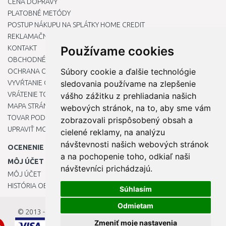
CENA DOPRAVY
PLATOBNÉ METÓDY
POSTUP NÁKUPU NA SPLÁTKY HOME CREDIT
REKLAMAČNÝ PORIADOK
KONTAKT
Používame cookies
OBCHODNÉ PODMIENKY
Súbory cookie a ďalšie technológie
OCHRANA OSOBNÝCH ÚDAJOV
VYVŔTANIE OTVORU DO DREZU PRE KUCHYNSKÚ BATÉRIU
sledovania používame na zlepšenie
VRÁTENIE TOVARU / REKLAMÁCIE
vášho zážitku z prehliadania našich
MAPA STRÁNOK
webových stránok, na to, aby sme vám
TOVAR PODĽA ZNAČIEK
zobrazovali prispôsobený obsah a
UPRAVIŤ MOJE PREDVOĽBY COOKIES
cielené reklamy, na analýzu
návštevnosti našich webových stránok
OCENENIE
a na pochopenie toho, odkiaľ naši
MÔJ ÚČET
návštevníci prichádzajú.
MÔJ ÚČET
HISTÓRIA OBJEDNÁVOK
Súhlasím
Odmietam
© 2013 - 2026
OKmarket.sk
Zmeniť moje nastavenia