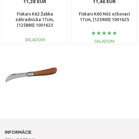
11,28 EUR
11,46 EUR
Fiskars K62 Žabka
Fiskars K60 Nôž očkovací
záhradnícka 17cm,
17cm, (125900) 1001625
(125880) 1001623
SKLADOM
SKLADOM
DO KOŠÍKA
DO KOŠÍKA
Porovnať
Porovnať
INFORMÁCIE