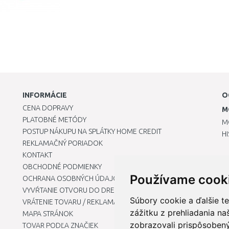
INFORMÁCIE
O
CENA DOPRAVY
M
PLATOBNÉ METÓDY
M
POSTUP NÁKUPU NA SPLÁTKY HOME CREDIT
H
REKLAMAČNÝ PORIADOK
KONTAKT
OBCHODNÉ PODMIENKY
Používame cook
OCHRANA OSOBNÝCH ÚDAJOV
VYVŔTANIE OTVORU DO DREZU PRE KUCHYNSKÚ BATÉRIU
Súbory cookie a ďalšie t
VRÁTENIE TOVARU / REKLAMÁCIE
zážitku z prehliadania n
MAPA STRÁNOK
zobrazovali prispôsobený
TOVAR PODĽA ZNAČIEK