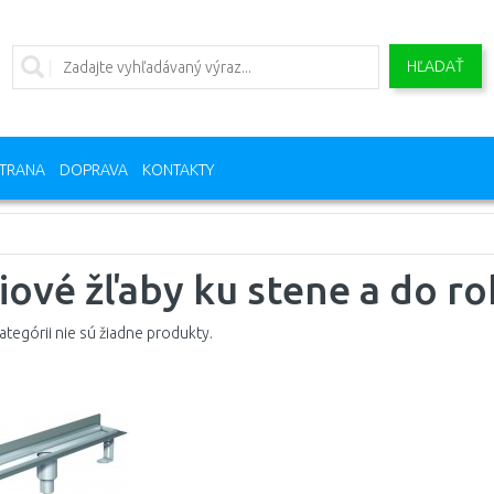
HĽADAŤ
TRANA
DOPRAVA
KONTAKTY
iové žľaby ku stene a do r
kategórii nie sú žiadne produkty.