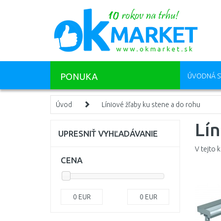
PONUKA
ÚVODNÁ S
Úvod
Líniové žľaby ku stene a do rohu
Lín
UPRESNIŤ VYHĽADÁVANIE
V tejto 
CENA
0
EUR
0
EUR