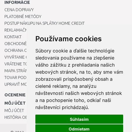
INFORMÁCIE
CENA DOPRAVY
PLATOBNÉ METÓDY
POSTUP NÁKUPU NA SPLÁTKY HOME CREDIT
REKLAMAČNÝ PORIADOK
KONTAKT
Používame cookies
OBCHODNÉ PODMIENKY
Súbory cookie a ďalšie technológie
OCHRANA OSOBNÝCH ÚDAJOV
VYVŔTANIE OTVORU DO DREZU PRE KUCHYNSKÚ BATÉRIU
sledovania používame na zlepšenie
VRÁTENIE TOVARU / REKLAMÁCIE
vášho zážitku z prehliadania našich
MAPA STRÁNOK
webových stránok, na to, aby sme vám
TOVAR PODĽA ZNAČIEK
zobrazovali prispôsobený obsah a
UPRAVIŤ MOJE PREDVOĽBY COOKIES
cielené reklamy, na analýzu
návštevnosti našich webových stránok
OCENENIE
a na pochopenie toho, odkiaľ naši
MÔJ ÚČET
návštevníci prichádzajú.
MÔJ ÚČET
HISTÓRIA OBJEDNÁVOK
Súhlasím
Odmietam