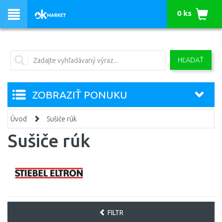
0 ks
HĽADAŤ
ZOBRAZIŤ PONUKU
Úvod
Sušiče rúk
Sušiče rúk
FILTR