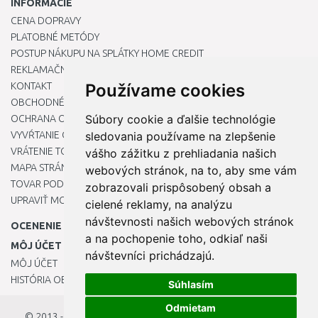
INFORMÁCIE
CENA DOPRAVY
PLATOBNÉ METÓDY
POSTUP NÁKUPU NA SPLÁTKY HOME CREDIT
REKLAMAČNÝ PORIADOK
KONTAKT
Používame cookies
OBCHODNÉ PODMIENKY
Súbory cookie a ďalšie technológie
OCHRANA OSOBNÝCH ÚDAJOV
VYVŔTANIE OTVORU DO DREZU PRE KUCHYNSKÚ BATÉRIU
sledovania používame na zlepšenie
VRÁTENIE TOVARU / REKLAMÁCIE
vášho zážitku z prehliadania našich
MAPA STRÁNOK
webových stránok, na to, aby sme vám
TOVAR PODĽA ZNAČIEK
zobrazovali prispôsobený obsah a
UPRAVIŤ MOJE PREDVOĽBY COOKIES
cielené reklamy, na analýzu
návštevnosti našich webových stránok
OCENENIE
a na pochopenie toho, odkiaľ naši
MÔJ ÚČET
návštevníci prichádzajú.
MÔJ ÚČET
HISTÓRIA OBJEDNÁVOK
Súhlasím
Odmietam
© 2013 - 2026
OKmarket.sk