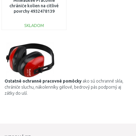
Milwaukee Pracovné
chrániče kolien na citlivé
povrchy 4932478139
SKLADOM
DO KOŠÍKA
Porovnať
Ostatné ochranné
pracovné
pomôcky
ako sú ochranné skla,
chrániče sluchu, nákolenníky gélové, bedrový pás podporný aj
zátky do uší.