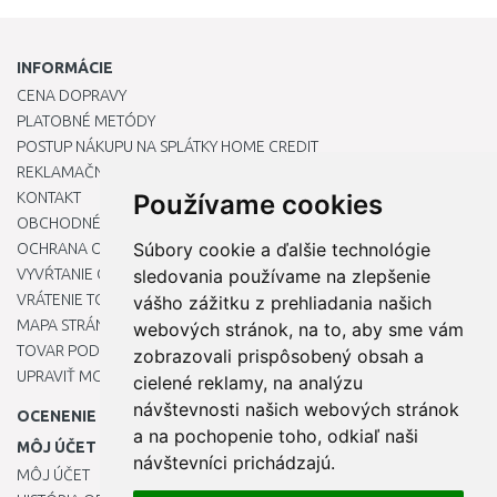
INFORMÁCIE
CENA DOPRAVY
PLATOBNÉ METÓDY
POSTUP NÁKUPU NA SPLÁTKY HOME CREDIT
REKLAMAČNÝ PORIADOK
KONTAKT
Používame cookies
OBCHODNÉ PODMIENKY
Súbory cookie a ďalšie technológie
OCHRANA OSOBNÝCH ÚDAJOV
VYVŔTANIE OTVORU DO DREZU PRE KUCHYNSKÚ BATÉRIU
sledovania používame na zlepšenie
VRÁTENIE TOVARU / REKLAMÁCIE
vášho zážitku z prehliadania našich
MAPA STRÁNOK
webových stránok, na to, aby sme vám
TOVAR PODĽA ZNAČIEK
zobrazovali prispôsobený obsah a
UPRAVIŤ MOJE PREDVOĽBY COOKIES
cielené reklamy, na analýzu
návštevnosti našich webových stránok
OCENENIE
a na pochopenie toho, odkiaľ naši
MÔJ ÚČET
návštevníci prichádzajú.
MÔJ ÚČET