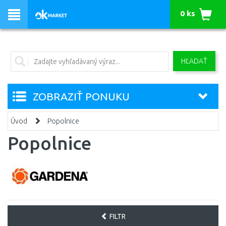
0 ks
HĽADAŤ
ZOBRAZIŤ PONUKU
Úvod
Popolnice
Popolnice
FILTR