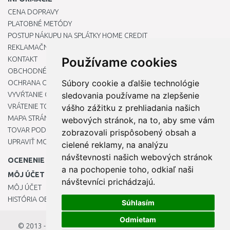
CENA DOPRAVY
PLATOBNÉ METÓDY
POSTUP NÁKUPU NA SPLÁTKY HOME CREDIT
REKLAMAČNÝ PORIADOK
KONTAKT
Používame cookies
OBCHODNÉ PODMIENKY
Súbory cookie a ďalšie technológie
OCHRANA OSOBNÝCH ÚDAJOV
VYVŔTANIE OTVORU DO DREZU PRE KUCHYNSKÚ BATÉRIU
sledovania používame na zlepšenie
VRÁTENIE TOVARU / REKLAMÁCIE
vášho zážitku z prehliadania našich
MAPA STRÁNOK
webových stránok, na to, aby sme vám
TOVAR PODĽA ZNAČIEK
zobrazovali prispôsobený obsah a
UPRAVIŤ MOJE PREDVOĽBY COOKIES
cielené reklamy, na analýzu
návštevnosti našich webových stránok
OCENENIE
a na pochopenie toho, odkiaľ naši
MÔJ ÚČET
návštevníci prichádzajú.
MÔJ ÚČET
HISTÓRIA OBJEDNÁVOK
Súhlasím
Odmietam
© 2013 - 2026
OKmarket.sk