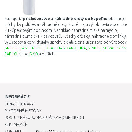
Kategória
príslušenstvo
a
náhradné
diely
do kúpeľne
obsahuje
príchytky
poličiek
a
náhradné
diely
,
ktoré
majú
výrobcovia
v
ponuke
ku
kúpeľňovým
doplnkom
. Napríklad
náhradná miska na mydlo,
náhradná pumpička k dávkovaču, všetky držiaky, náhradné poháriky,
WC štetky a kefy, držiaky sprchy a ďalšie príslušenstvo od výrobcov
GROHE
,
HANSGROHE
,
IDEAL STANDARD
,
JIKA
,
NIMCO
,
NOVASERVIS
,
SAPHO
alebo
SIKO
a ďalších.
INFORMÁCIE
CENA DOPRAVY
PLATOBNÉ METÓDY
POSTUP NÁKUPU NA SPLÁTKY HOME CREDIT
REKLAMAČNÝ PORIADOK
KONTAKT