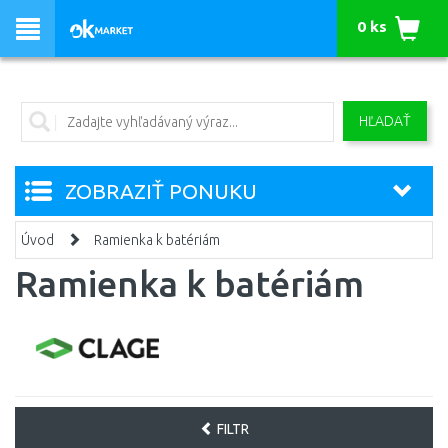
0 ks
HĽADAŤ
ZOBRAZIŤ PONUKU
Úvod
Ramienka k batériám
Ramienka k batériám
FILTR