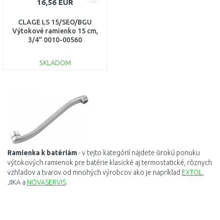
16,56 EUR
CLAGE LS 15/SEO/BGU
Výtokové ramienko 15 cm,
3/4" 0010-00560
SKLADOM
DO KOŠÍKA
Porovnať
Ramienka
k
batériám
- v tejto kategórií nájdete širokú ponuku
výtokových ramienok pre batérie klasické aj termostatické,
rôznych
vzhľadov a tvarov od mnohých výrobcov ako je napríklad
EXTOL
,
JIKA a
NOVASERVIS
.