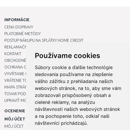
INFORMÁCIE
CENA DOPRAVY
PLATOBNÉ METÓDY
POSTUP NÁKUPU NA SPLÁTKY HOME CREDIT
REKLAMAČNÝ PORIADOK
KONTAKT
Používame cookies
OBCHODNÉ PODMIENKY
Súbory cookie a ďalšie technológie
OCHRANA OSOBNÝCH ÚDAJOV
VYVŔTANIE OTVORU DO DREZU PRE KUCHYNSKÚ BATÉRIU
sledovania používame na zlepšenie
VRÁTENIE TOVARU / REKLAMÁCIE
vášho zážitku z prehliadania našich
MAPA STRÁNOK
webových stránok, na to, aby sme vám
TOVAR PODĽA ZNAČIEK
zobrazovali prispôsobený obsah a
UPRAVIŤ MOJE PREDVOĽBY COOKIES
cielené reklamy, na analýzu
návštevnosti našich webových stránok
OCENENIE
a na pochopenie toho, odkiaľ naši
MÔJ ÚČET
návštevníci prichádzajú.
MÔJ ÚČET