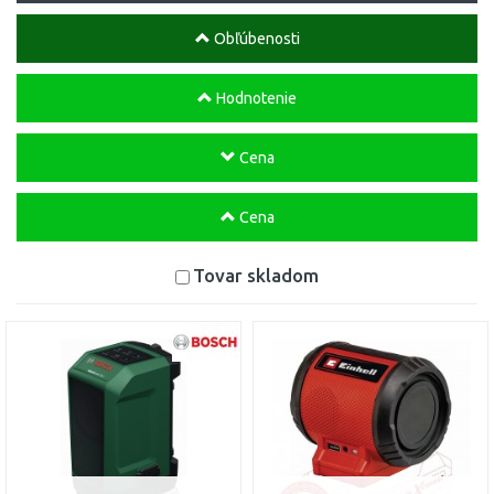
Obľúbenosti
Hodnotenie
Cena
Cena
Tovar skladom