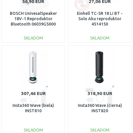
56,90 EUR
27,06 EUR
BOSCH UnivesalSpeaker
Einhell TC-SR 18 Li BT -
18V-1 Reproduktor
Solo Aku reproduktor
Bluetooth 06039G5000
4514150
SKLADOM
SKLADOM
DO KOŠÍKA
DO KOŠÍKA
Porovnať
Porovnať
307,46 EUR
318,90 EUR
Insta360 Wave (biela)
Insta360 Wave (čierna)
INST810
INST820
SKLADOM
SKLADOM