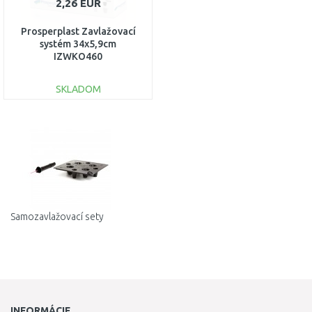
2,26 EUR
Prosperplast Zavlažovací
systém 34x5,9cm
IZWKO460
SKLADOM
DO KOŠÍKA
Porovnať
Samozavlažovací sety
INFORMÁCIE