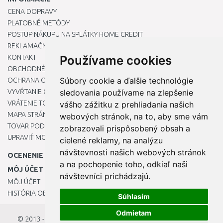
CENA DOPRAVY
PLATOBNÉ METÓDY
POSTUP NÁKUPU NA SPLÁTKY HOME CREDIT
REKLAMAČNÝ PORIADOK
KONTAKT
Používame cookies
OBCHODNÉ PODMIENKY
Súbory cookie a ďalšie technológie
OCHRANA OSOBNÝCH ÚDAJOV
VYVŔTANIE OTVORU DO DREZU PRE KUCHYNSKÚ BATÉRIU
sledovania používame na zlepšenie
VRÁTENIE TOVARU / REKLAMÁCIE
vášho zážitku z prehliadania našich
MAPA STRÁNOK
webových stránok, na to, aby sme vám
TOVAR PODĽA ZNAČIEK
zobrazovali prispôsobený obsah a
UPRAVIŤ MOJE PREDVOĽBY COOKIES
cielené reklamy, na analýzu
návštevnosti našich webových stránok
OCENENIE
a na pochopenie toho, odkiaľ naši
MÔJ ÚČET
návštevníci prichádzajú.
MÔJ ÚČET
HISTÓRIA OBJEDNÁVOK
Súhlasím
Odmietam
© 2013 - 2026
OKmarket.sk