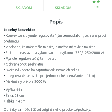
5ks
zásuvka,
poloautomati
SKLADOM
oklep, 06019E
SKLADOM
SKLADOM
DO KOŠÍ
DO KOŠÍKA
DO KOŠÍKA
Popis
Porovnať
Porovnať
Porovnať
tepelný konvektor
• Konvektor s plynule regulovateľným termostatom, ochrana proti
prehriatiu
• V prípade, že máte málo miesta, je možná inštalácia na stenu
• 3 stupne nastavenia vykurovacieho výkonu - 750/1250/2000 W
• Plynule regulovateľný termostat
• Ochrana proti prehriatiu
• Svetelná kontrolka zapnutia vykurovacích telies
• Integrované rukoväte pre jednoduché prenášanie prístroja
• Maximálny príkon: 2000 W
• Výška: 44 cm
• Šírka: 63 cm
• Hĺbka: 14 cm
Obrázky sa môžu líšiť od originálneho produktu/položky.