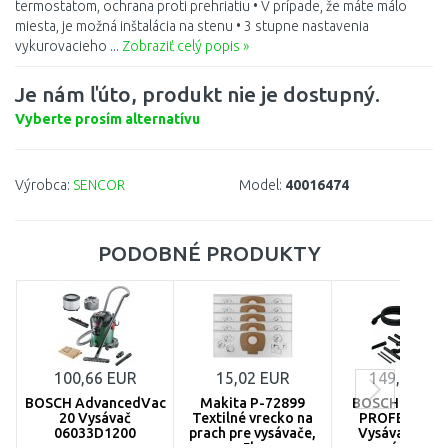
termostatom, ochrana proti prehriatiu • V prípade, že máte málo
miesta, je možná inštalácia na stenu • 3 stupne nastavenia
vykurovacieho ...
Zobraziť celý popis »
Je nám ľúto, produkt nie je dostupný.
Vyberte prosím alternatívu
Výrobca:
SENCOR
Model:
40016474
PODOBNÉ PRODUKTY
100,66 EUR
15,02 EUR
149,01 EU
BOSCH AdvancedVac
Makita P-72899
BOSCH GAS 15
20 Vysávač
Textilné vrecko na
PROFESSION
06033D1200
prach pre vysávače,
Vysávač 1100