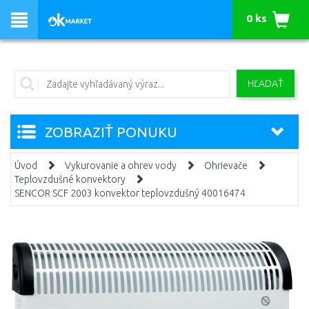
0 ks
HĽADAŤ
ZOBRAZIŤ PONUKU
Úvod
Vykurovanie a ohrev vody
Ohrievače
Teplovzdušné konvektory
SENCOR SCF 2003 konvektor teplovzdušný 40016474