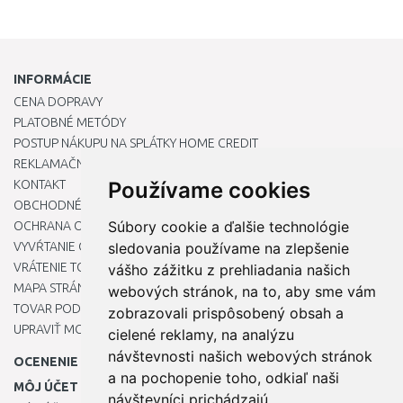
INFORMÁCIE
CENA DOPRAVY
PLATOBNÉ METÓDY
POSTUP NÁKUPU NA SPLÁTKY HOME CREDIT
REKLAMAČNÝ PORIADOK
KONTAKT
Používame cookies
OBCHODNÉ PODMIENKY
Súbory cookie a ďalšie technológie
OCHRANA OSOBNÝCH ÚDAJOV
VYVŔTANIE OTVORU DO DREZU PRE KUCHYNSKÚ BATÉRIU
sledovania používame na zlepšenie
VRÁTENIE TOVARU / REKLAMÁCIE
vášho zážitku z prehliadania našich
MAPA STRÁNOK
webových stránok, na to, aby sme vám
TOVAR PODĽA ZNAČIEK
zobrazovali prispôsobený obsah a
UPRAVIŤ MOJE PREDVOĽBY COOKIES
cielené reklamy, na analýzu
návštevnosti našich webových stránok
OCENENIE
a na pochopenie toho, odkiaľ naši
MÔJ ÚČET
návštevníci prichádzajú.