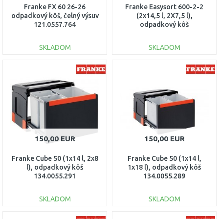
Franke FX 60 26-26
Franke Easysort 600-2-2
odpadkový kôš, čelný výsuv
(2x14,5 l, 2X7,5 l),
121.0557.764
odpadkový kôš
121.0494.193
SKLADOM
SKLADOM
DO KOŠÍKA
DO KOŠÍKA
Porovnať
Porovnať
150,00 EUR
150,00 EUR
Franke Cube 50 (1x14 l, 2x8
Franke Cube 50 (1x14 l,
l), odpadkový kôš
1x18 l), odpadkový kôš
134.0055.291
134.0055.289
SKLADOM
SKLADOM