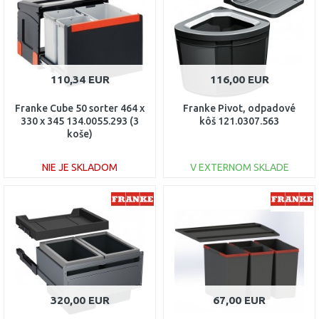
Porovnať
Porovnať
110,34 EUR
116,00 EUR
Franke Cube 50 sorter 464 x
Franke Pivot, odpadové
330 x 345 134.0055.293 (3
kôš 121.0307.563
koše)
NIE JE SKLADOM
V EXTERNOM SKLADE
DO KOŠÍKA
DO KOŠÍKA
Porovnať
Porovnať
320,00 EUR
67,00 EUR