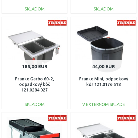
SKLADOM
SKLADOM
DO KOŠÍKA
DO KOŠÍKA
Porovnať
Porovnať
185,00 EUR
44,00 EUR
Franke Garbo 60-2,
Franke Mini, odpadkový
odpadkový kôš
kôš 121.0176.518
121.0284.027
SKLADOM
V EXTERNOM SKLADE
DO KOŠÍKA
DO KOŠÍKA
Porovnať
Porovnať