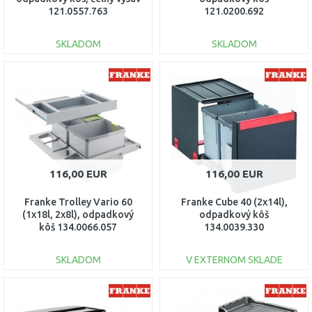
121.0557.763
121.0200.692
SKLADOM
SKLADOM
DO KOŠÍKA
DO KOŠÍKA
Porovnať
Porovnať
116,00 EUR
116,00 EUR
Franke Trolley Vario 60
Franke Cube 40 (2x14l),
(1x18l, 2x8l), odpadkový
odpadkový kôš
kôš 134.0066.057
134.0039.330
SKLADOM
V EXTERNOM SKLADE
DO KOŠÍKA
DO KOŠÍKA