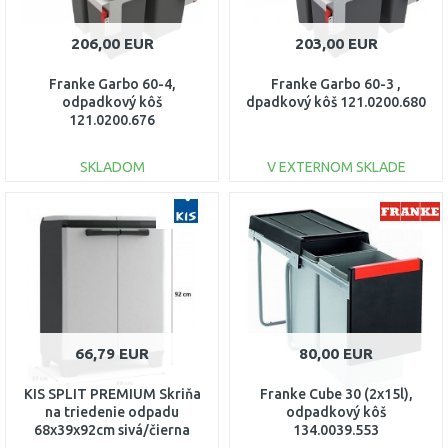
206,00 EUR
203,00 EUR
Franke Garbo 60-4,
Franke Garbo 60-3 ,
odpadkový kôš
dpadkový kôš 121.0200.680
121.0200.676
SKLADOM
V EXTERNOM SKLADE
DO KOŠÍKA
DO KOŠÍKA
Porovnať
Porovnať
66,79 EUR
80,00 EUR
KIS SPLIT PREMIUM Skriňa
Franke Cube 30 (2x15l),
na triedenie odpadu
odpadkový kôš
68x39x92cm sivá/čierna
134.0039.553