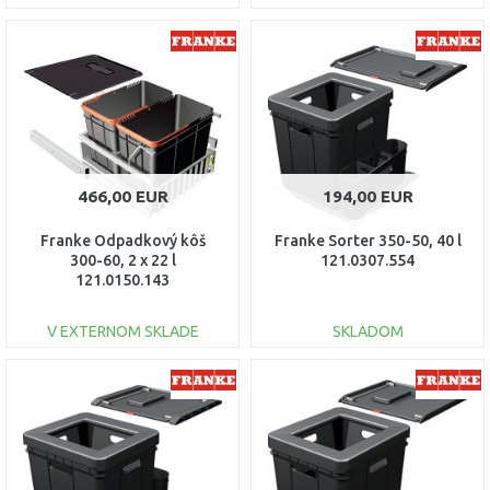
DO KOŠÍKA
DO KOŠÍKA
Porovnať
Porovnať
466,00 EUR
194,00 EUR
Franke Odpadkový kôš
Franke Sorter 350-50, 40 l
300-60, 2 x 22 l
121.0307.554
121.0150.143
V EXTERNOM SKLADE
SKLADOM
DO KOŠÍKA
DO KOŠÍKA
Porovnať
Porovnať