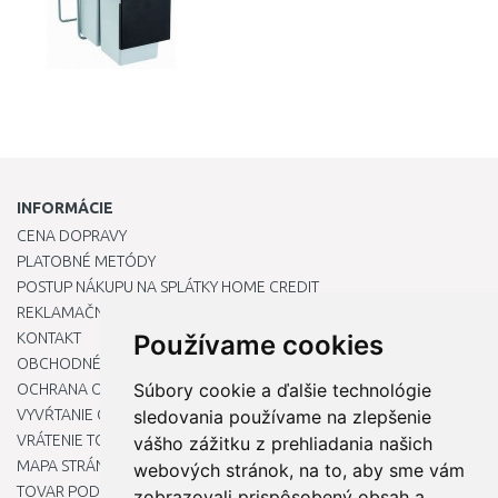
INFORMÁCIE
CENA DOPRAVY
PLATOBNÉ METÓDY
POSTUP NÁKUPU NA SPLÁTKY HOME CREDIT
REKLAMAČNÝ PORIADOK
KONTAKT
Používame cookies
OBCHODNÉ PODMIENKY
Súbory cookie a ďalšie technológie
OCHRANA OSOBNÝCH ÚDAJOV
VYVŔTANIE OTVORU DO DREZU PRE KUCHYNSKÚ BATÉRIU
sledovania používame na zlepšenie
VRÁTENIE TOVARU / REKLAMÁCIE
vášho zážitku z prehliadania našich
MAPA STRÁNOK
webových stránok, na to, aby sme vám
TOVAR PODĽA ZNAČIEK
zobrazovali prispôsobený obsah a