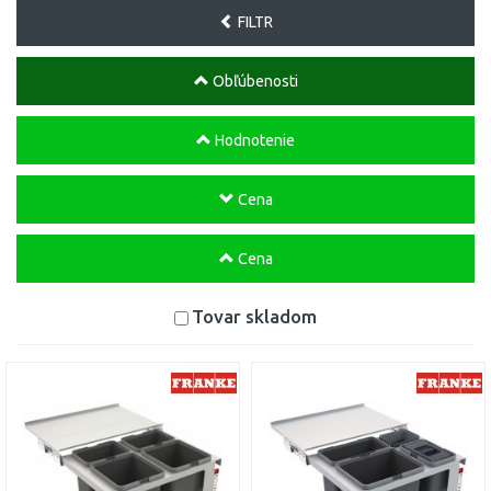
FILTR
Obľúbenosti
Hodnotenie
Cena
Cena
Tovar skladom