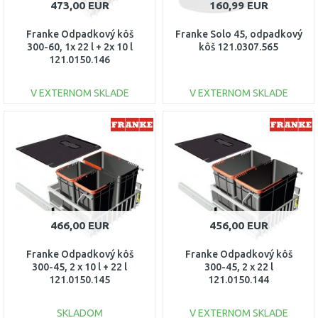
473,00 EUR
160,99 EUR
Franke Odpadkový kôš
Franke Solo 45, odpadkový
300-60, 1x 22 l + 2x 10 l
kôš 121.0307.565
121.0150.146
V EXTERNOM SKLADE
V EXTERNOM SKLADE
DO KOŠÍKA
DO KOŠÍKA
Porovnať
Porovnať
466,00 EUR
456,00 EUR
Franke Odpadkový kôš
Franke Odpadkový kôš
300-45, 2 x 10 l + 22 l
300-45, 2 x 22 l
121.0150.145
121.0150.144
SKLADOM
V EXTERNOM SKLADE