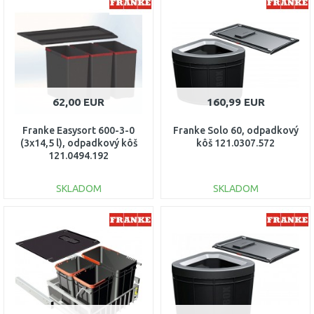
DO KOŠÍKA
DO KOŠÍKA
Porovnať
Porovnať
62,00 EUR
160,99 EUR
Franke Easysort 600-3-0
Franke Solo 60, odpadkový
(3x14,5 l), odpadkový kôš
kôš 121.0307.572
121.0494.192
SKLADOM
SKLADOM
DO KOŠÍKA
DO KOŠÍKA
Porovnať
Porovnať