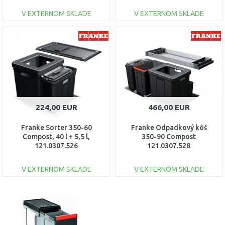
V EXTERNOM SKLADE
V EXTERNOM SKLADE
DO KOŠÍKA
DO KOŠÍKA
Porovnať
Porovnať
224,00 EUR
466,00 EUR
Franke Sorter 350-60
Franke Odpadkový kôš
Compost, 40 l + 5,5 l,
350-90 Compost
121.0307.526
121.0307.528
V EXTERNOM SKLADE
V EXTERNOM SKLADE
DO KOŠÍKA
DO KOŠÍKA
Porovnať
Porovnať