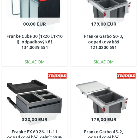
80,00 EUR
179,00 EUR
Franke Cube 30 (1x20 l,1x10
Franke Garbo 50-3,
l), odpadkový kôš
odpadkový kôš
134.0039.554
121.0200.691
SKLADOM
SKLADOM
DO KOŠÍKA
DO KOŠÍKA
Porovnať
Porovnať
320,00 EUR
179,00 EUR
Franke FX 60 26-11-11
Franke Garbo 45-2,
odpadkový kôš, čelný výsuv
odpadkový kôš