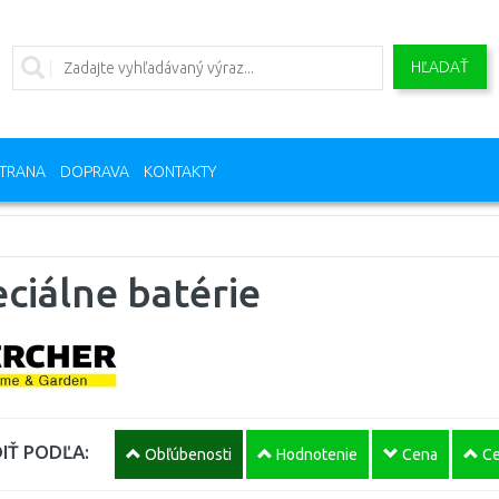
HĽADAŤ
TRANA
DOPRAVA
KONTAKTY
ciálne batérie
IŤ PODĽA:
Obľúbenosti
Hodnotenie
Cena
Ce