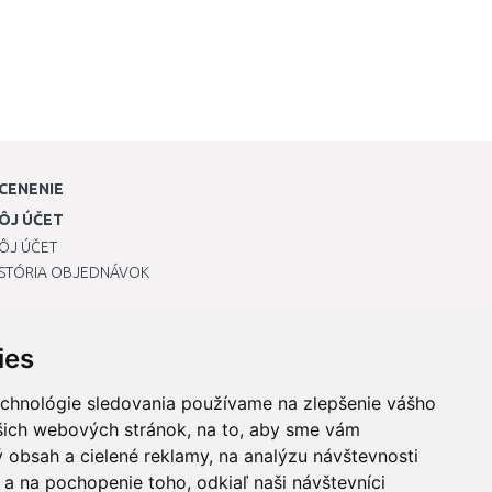
CENENIE
ÔJ ÚČET
ÔJ ÚČET
ISTÓRIA OBJEDNÁVOK
ies
echnológie sledovania používame na zlepšenie vášho
ašich webových stránok, na to, aby sme vám
 obsah a cielené reklamy, na analýzu návštevnosti
a na pochopenie toho, odkiaľ naši návštevníci