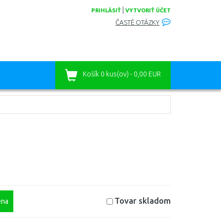
|
PRIHLÁSIŤ
VYTVORIŤ ÚČET
ČASTÉ OTÁZKY
Košík
0 kus(ov) - 0,00 EUR
Tovar skladom
na