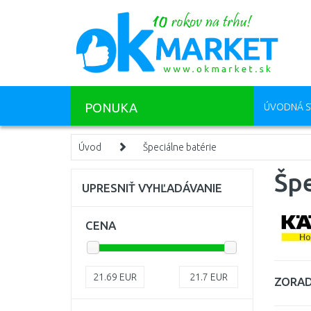
PONUKA
ÚVODNÁ S
Úvod
Špeciálne batérie
Špe
UPRESNIŤ VYHĽADÁVANIE
CENA
21.69
EUR
21.7
EUR
ZORAD