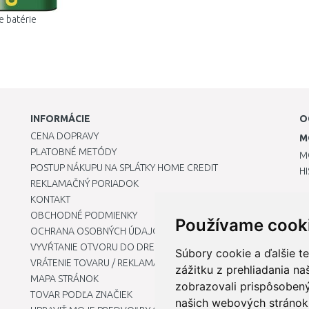
e batérie
INFORMÁCIE
O
CENA DOPRAVY
M
PLATOBNÉ METÓDY
M
POSTUP NÁKUPU NA SPLÁTKY HOME CREDIT
H
REKLAMAČNÝ PORIADOK
KONTAKT
OBCHODNÉ PODMIENKY
Používame cook
OCHRANA OSOBNÝCH ÚDAJOV
VYVŔTANIE OTVORU DO DREZU PRE KUCHYNSKÚ BATÉRIU
Súbory cookie a ďalšie t
VRÁTENIE TOVARU / REKLAMÁCIE
zážitku z prehliadania n
MAPA STRÁNOK
zobrazovali prispôsobený
TOVAR PODĽA ZNAČIEK
našich webových stránok 