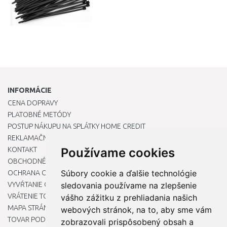
INFORMÁCIE
CENA DOPRAVY
PLATOBNÉ METÓDY
POSTUP NÁKUPU NA SPLÁTKY HOME CREDIT
REKLAMAČNÝ PORIADOK
KONTAKT
Používame cookies
OBCHODNÉ PODMIENKY
Súbory cookie a ďalšie technológie
OCHRANA OSOBNÝCH ÚDAJOV
VYVŔTANIE OTVORU DO DREZU PRE KUCHYNSKÚ BATÉRIU
sledovania používame na zlepšenie
VRÁTENIE TOVARU / REKLAMÁCIE
vášho zážitku z prehliadania našich
MAPA STRÁNOK
webových stránok, na to, aby sme vám
TOVAR PODĽA ZNAČIEK
zobrazovali prispôsobený obsah a