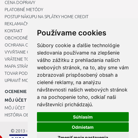
CENA DOPRAVY
PLATOBNÉ METÓDY
POSTUP NÁKUPU NA SPLÁTKY HOME CREDIT
REKLAMAČNÝ PORIADOK
KONTAKT
Používame cookies
OBCHODNÉ PODMIENKY
Súbory cookie a ďalšie technológie
OCHRANA OSOBNÝCH ÚDAJOV
VYVŔTANIE OTVORU DO DREZU PRE KUCHYNSKÚ BATÉRIU
sledovania používame na zlepšenie
VRÁTENIE TOVARU / REKLAMÁCIE
vášho zážitku z prehliadania našich
MAPA STRÁNOK
webových stránok, na to, aby sme vám
TOVAR PODĽA ZNAČIEK
zobrazovali prispôsobený obsah a
UPRAVIŤ MOJE PREDVOĽBY COOKIES
cielené reklamy, na analýzu
návštevnosti našich webových stránok
OCENENIE
a na pochopenie toho, odkiaľ naši
MÔJ ÚČET
návštevníci prichádzajú.
MÔJ ÚČET
HISTÓRIA OBJEDNÁVOK
Súhlasím
Odmietam
© 2013 - 2026
OKmarket.sk
Zmeniť moje nastavenia