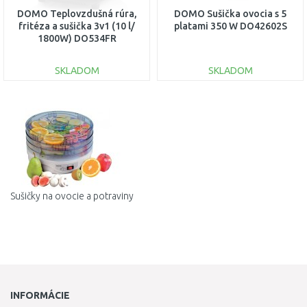
DOMO Teplovzdušná rúra,
DOMO Sušička ovocia s 5
fritéza a sušička 3v1 (10 l/
platami 350 W DO42602S
1800W) DO534FR
SKLADOM
SKLADOM
DO KOŠÍKA
DO KOŠÍKA
Porovnať
Porovnať
Sušičky na ovocie a potraviny
INFORMÁCIE