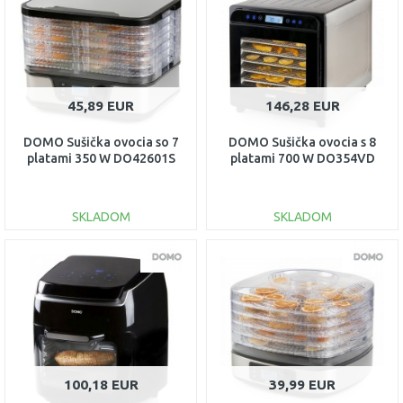
45,89 EUR
146,28 EUR
DOMO Sušička ovocia so 7
DOMO Sušička ovocia s 8
platami 350 W DO42601S
platami 700 W DO354VD
SKLADOM
SKLADOM
DO KOŠÍKA
DO KOŠÍKA
Porovnať
Porovnať
100,18 EUR
39,99 EUR