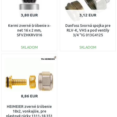
3,80 EUR
3,12 EUR
Kermi zverné šróbenie x-
Danfoss Svorná spojka pre
net 16 x 2 mm,
RLV-K, VHS a pod ventily
SFVZHKRV016
3/4 "IG 013G4125
SKLADOM
SKLADOM
DO KOŠÍKA
DO KOŠÍKA
Porovnať
Porovnať
8,86 EUR
HEIMEIER zverné šróbenie
18x2, vonkajšie, pre
plastové rúrky 1311-18.351