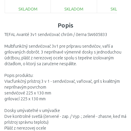
5ks
SKLADOM
SKLADOM
SKLADOM
DO KOŠÍKA
DO KOŠÍKA
DO KOŠÍ
Popis
Porovnať
Porovnať
Porovnať
TEFAL Avanté 3v1 sendvičovač chróm / čierna SW605833
Multifunkčný sendvičovač 3v1 pre prípravu sendvičov, vaflí a
grilovaných dobrôt. 3 nepriľnavé výmenné dosky s jednoduchou
údržbou, plášť z nerezovej ocele spolu s tepelne izolovaným
držadlom, o ktorý sa zaručene nespálite.
Popis produktu:
Viacfunkčný prístroj 3 v 1 - sendvičovač, vaflovač, gril s kvalitným
nepriľnavým povrchom
sendvičové 225 x 130 mm
grilovací 225 x 130 mm
Dosky umývateľné v umývačke
Dve kontrolné svetlá (červené - zap. / Vyp .; zelené - zhasne, keď má
prístroj správnu teplotu)
Plášť z nerezovej ocele