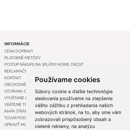
INFORMÁCIE
CENA DOPRAVY
PLATOBNÉ METÓDY
POSTUP NÁKUPU NA SPLÁTKY HOME CREDIT
REKLAMAČNÝ PORIADOK
KONTAKT
Používame cookies
OBCHODNÉ PODMIENKY
Súbory cookie a ďalšie technológie
OCHRANA OSOBNÝCH ÚDAJOV
VYVŔTANIE OTVORU DO DREZU PRE KUCHYNSKÚ BATÉRIU
sledovania používame na zlepšenie
VRÁTENIE TOVARU / REKLAMÁCIE
vášho zážitku z prehliadania našich
MAPA STRÁNOK
webových stránok, na to, aby sme vám
TOVAR PODĽA ZNAČIEK
zobrazovali prispôsobený obsah a
UPRAVIŤ MOJE PREDVOĽBY COOKIES
cielené reklamy, na analýzu