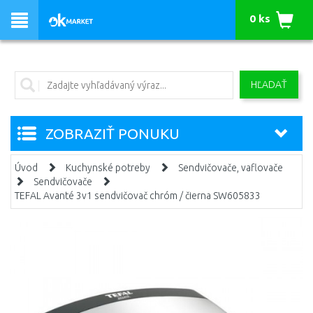
0 ks
HĽADAŤ
ZOBRAZIŤ PONUKU
Úvod
Kuchynské potreby
Sendvičovače, vaflovače
Sendvičovače
TEFAL Avanté 3v1 sendvičovač chróm / čierna SW605833