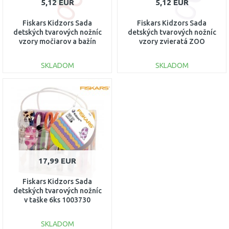
5,12 EUR
5,12 EUR
Fiskars Kidzors Sada
Fiskars Kidzors Sada
detských tvarových nožníc
detských tvarových nožníc
vzory močiarov a bažín
vzory zvieratá ZOO
1003845
1003846
SKLADOM
SKLADOM
DO KOŠÍKA
DO KOŠÍKA
Porovnať
Porovnať
17,99 EUR
Fiskars Kidzors Sada
detských tvarových nožníc
v taške 6ks 1003730
SKLADOM