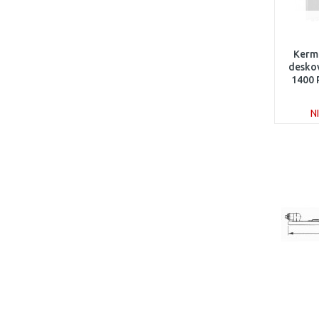
Kerm
deskov
1400
N