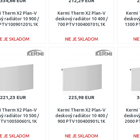
334,66 EUR
212,29 EUR
2
i Therm X2 Plan-V
Kermi Therm X2 Plan-V
Kermi 
ý radiátor 10 900 /
deskový radiátor 10 400 /
deskový
 PTV100901201L1K
700 PTV100400701L1K
1300 P
IE JE SKLADOM
NIE JE SKLADOM
NI
DO KOŠÍKA
DO KOŠÍKA
Porovnať
Porovnať
221,23 EUR
225,98 EUR
3
i Therm X2 Plan-V
Kermi Therm X2 Plan-V
Kermi 
ý radiátor 10 500 /
deskový radiátor 10 400 /
deskový
PTV100500601L1K
900 PTV100400901L1K
2000 P
IE JE SKLADOM
NIE JE SKLADOM
NI