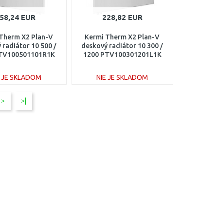
58,24 EUR
228,82 EUR
Therm X2 Plan-V
Kermi Therm X2 Plan-V
 radiátor 10 500 /
deskový radiátor 10 300 /
TV100501101R1K
1200 PTV100301201L1K
E JE SKLADOM
NIE JE SKLADOM
DO KOŠÍKA
DO KOŠÍKA
>
>|
Porovnať
Porovnať