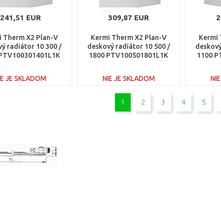
241,51 EUR
309,87 EUR
2
i Therm X2 Plan-V
Kermi Therm X2 Plan-V
Kermi 
ý radiátor 10 300 /
deskový radiátor 10 500 /
deskový
 PTV100301401L1K
1800 PTV100501801L1K
1100 P
IE JE SKLADOM
NIE JE SKLADOM
NI
DO KOŠÍKA
DO KOŠÍKA
1
2
3
4
5
Porovnať
Porovnať