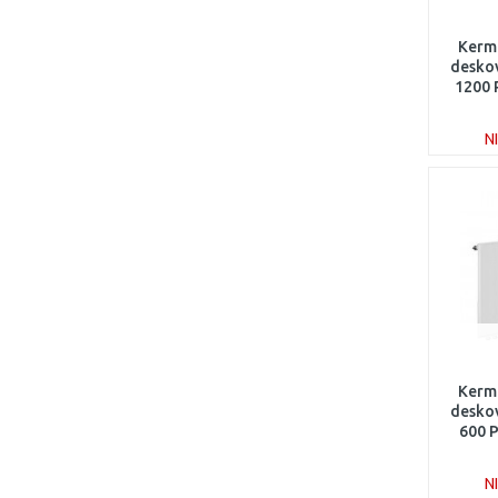
Kerm
deskov
1200
N
Kerm
deskov
600 
N