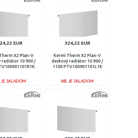
Porovnať
Porovnať
24,22 EUR
324,22 EUR
Therm X2 Plan-V
Kermi Therm X2 Plan-V
 radiátor 10 900 /
deskový radiátor 10 900 /
TV100901101R1K
1100 PTV100901101L1K
E JE SKLADOM
NIE JE SKLADOM
DO KOŠÍKA
DO KOŠÍKA
Porovnať
Porovnať