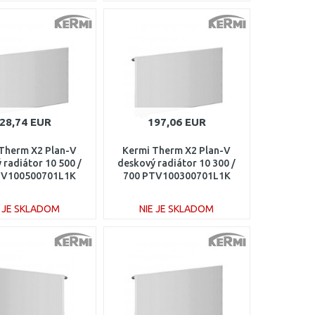
DO KOŠÍKA
DO KOŠÍKA
Porovnať
Porovnať
28,74 EUR
197,06 EUR
Therm X2 Plan-V
Kermi Therm X2 Plan-V
 radiátor 10 500 /
deskový radiátor 10 300 /
TV100500701L1K
700 PTV100300701L1K
E JE SKLADOM
NIE JE SKLADOM
DO KOŠÍKA
DO KOŠÍKA
Porovnať
Porovnať