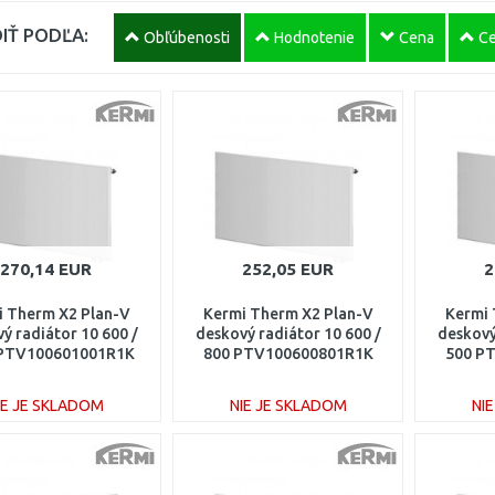
IŤ PODĽA:
Obľúbenosti
Hodnotenie
Cena
Ce
270,14 EUR
252,05 EUR
2
i Therm X2 Plan-V
Kermi Therm X2 Plan-V
Kermi 
ý radiátor 10 600 /
deskový radiátor 10 600 /
deskový
 PTV100601001R1K
800 PTV100600801R1K
500 P
IE JE SKLADOM
NIE JE SKLADOM
NI
DO KOŠÍKA
DO KOŠÍKA
Porovnať
Porovnať