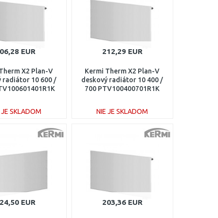
06,28 EUR
212,29 EUR
Therm X2 Plan-V
Kermi Therm X2 Plan-V
 radiátor 10 600 /
deskový radiátor 10 400 /
TV100601401R1K
700 PTV100400701R1K
E JE SKLADOM
NIE JE SKLADOM
DO KOŠÍKA
DO KOŠÍKA
Porovnať
Porovnať
24,50 EUR
203,36 EUR