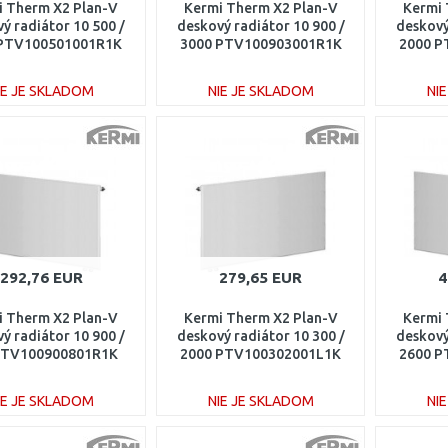
i Therm X2 Plan-V
Kermi Therm X2 Plan-V
Kermi 
ý radiátor 10 500 /
deskový radiátor 10 900 /
deskový
 PTV100501001R1K
3000 PTV100903001R1K
2000 P
IE JE SKLADOM
NIE JE SKLADOM
NI
DO KOŠÍKA
DO KOŠÍKA
Porovnať
Porovnať
292,76 EUR
279,65 EUR
4
i Therm X2 Plan-V
Kermi Therm X2 Plan-V
Kermi 
ý radiátor 10 900 /
deskový radiátor 10 300 /
deskový
PTV100900801R1K
2000 PTV100302001L1K
2600 P
IE JE SKLADOM
NIE JE SKLADOM
NI
DO KOŠÍKA
DO KOŠÍKA