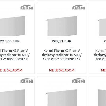
DO KOŠÍKA
DO KOŠÍKA
Porovnať
Porovnať
225,05 EUR
265,51 EUR
2
i Therm X2 Plan-V
Kermi Therm X2 Plan-V
Kermi 
ý radiátor 10 600 /
deskový radiátor 10 500 /
deskový
PTV100600501L1K
1200 PTV100501201L1K
700 P
IE JE SKLADOM
NIE JE SKLADOM
NI
DO KOŠÍKA
DO KOŠÍKA
Porovnať
Porovnať