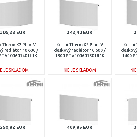
306,28 EUR
342,40 EUR
3
i Therm X2 Plan-V
Kermi Therm X2 Plan-V
Kermi 
ý radiátor 10 600 /
deskový radiátor 10 600 /
deskový
 PTV100601401L1K
1800 PTV100601801R1K
1400 P
IE JE SKLADOM
NIE JE SKLADOM
NI
DO KOŠÍKA
DO KOŠÍKA
Porovnať
Porovnať
250,82 EUR
469,85 EUR
3