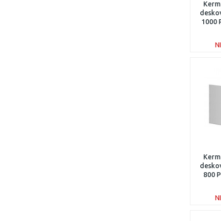
Kerm
deskov
1000
N
Kerm
deskov
800 
N