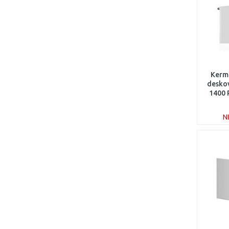
Kerm
deskov
1400
N