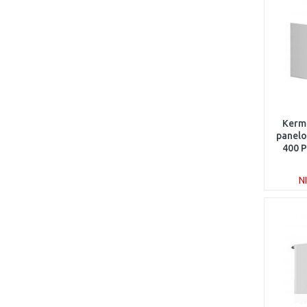
Kerm
panelo
400 
N