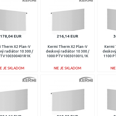
Porovnať
Porovnať
178,04 EUR
216,14 EUR
3
i Therm X2 Plan-V
Kermi Therm X2 Plan-V
Kermi 
vý radiátor 10 300 /
deskový radiátor 10 300 /
deskový
PTV100300401R1K
1000 PTV100301001L1K
1100 P
IE JE SKLADOM
NIE JE SKLADOM
NI
DO KOŠÍKA
DO KOŠÍKA
Porovnať
Porovnať