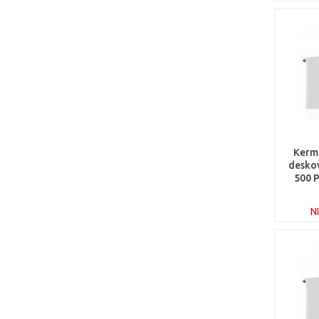
Kerm
deskov
500 
N