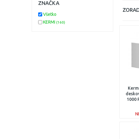
ZNAČKA
ZORAD
Všetko
KERMI
(160)
Kerm
deskov
1000
N