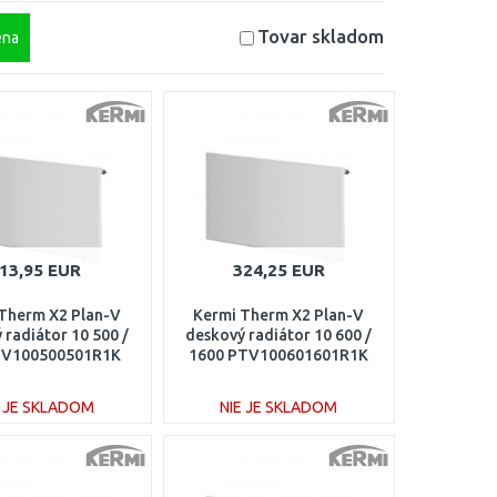
Tovar skladom
na
13,95 EUR
324,25 EUR
Therm X2 Plan-V
Kermi Therm X2 Plan-V
 radiátor 10 500 /
deskový radiátor 10 600 /
TV100500501R1K
1600 PTV100601601R1K
E JE SKLADOM
NIE JE SKLADOM
DO KOŠÍKA
DO KOŠÍKA
Porovnať
Porovnať