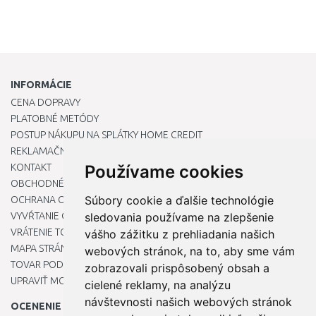
INFORMÁCIE
CENA DOPRAVY
PLATOBNÉ METÓDY
POSTUP NÁKUPU NA SPLÁTKY HOME CREDIT
REKLAMAČNÝ PORIADOK
KONTAKT
Používame cookies
OBCHODNÉ PODMIENKY
Súbory cookie a ďalšie technológie
OCHRANA OSOBNÝCH ÚDAJOV
VYVŔTANIE OTVORU DO DREZU PRE KUCHYNSKÚ BATÉRIU
sledovania používame na zlepšenie
VRÁTENIE TOVARU / REKLAMÁCIE
vášho zážitku z prehliadania našich
MAPA STRÁNOK
webových stránok, na to, aby sme vám
TOVAR PODĽA ZNAČIEK
zobrazovali prispôsobený obsah a
UPRAVIŤ MOJE PREDVOĽBY COOKIES
cielené reklamy, na analýzu
návštevnosti našich webových stránok
OCENENIE