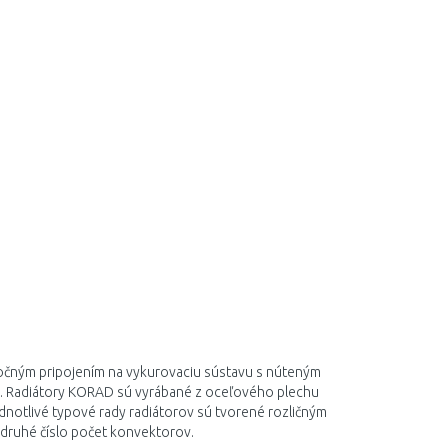
očným pripojením na vykurovaciu sústavu s núteným
. Radiátory KORAD sú vyrábané z oceľového plechu
otlivé typové rady radiátorov sú tvorené rozličným
 druhé číslo počet konvektorov.