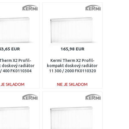
63,65 EUR
165,98 EUR
Therm X2 Profil-
Kermi Therm X2 Profil-
 doskový radiátor
kompakt doskový radiátor
 / 400 FK0110304
11 300 / 2000 FK0110320
E JE SKLADOM
NIE JE SKLADOM
DO KOŠÍKA
DO KOŠÍKA
Porovnať
Porovnať