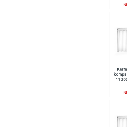
N
Kermi
kompak
11 30
N