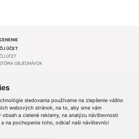
CENENIE
ÔJ ÚČET
ÔJ ÚČET
ISTÓRIA OBJEDNÁVOK
ies
echnológie sledovania používame na zlepšenie vášho
ašich webových stránok, na to, aby sme vám
 obsah a cielené reklamy, na analýzu návštevnosti
a na pochopenie toho, odkiaľ naši návštevníci