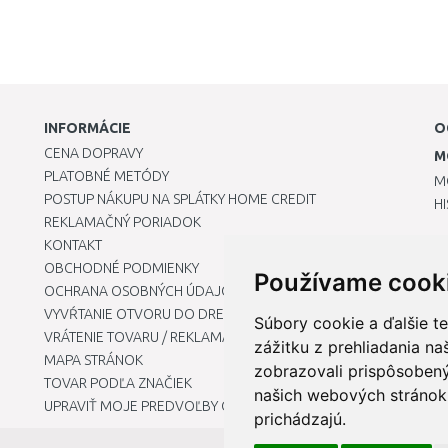
INFORMÁCIE
O
CENA DOPRAVY
M
PLATOBNÉ METÓDY
M
POSTUP NÁKUPU NA SPLÁTKY HOME CREDIT
H
REKLAMAČNÝ PORIADOK
KONTAKT
OBCHODNÉ PODMIENKY
Používame cook
OCHRANA OSOBNÝCH ÚDAJOV
VYVŔTANIE OTVORU DO DREZU PRE KUCHYNSKÚ BATÉRIU
Súbory cookie a ďalšie t
VRÁTENIE TOVARU / REKLAMÁCIE
zážitku z prehliadania n
MAPA STRÁNOK
zobrazovali prispôsobený
TOVAR PODĽA ZNAČIEK
našich webových stránok 
UPRAVIŤ MOJE PREDVOĽBY COOKIES
prichádzajú.