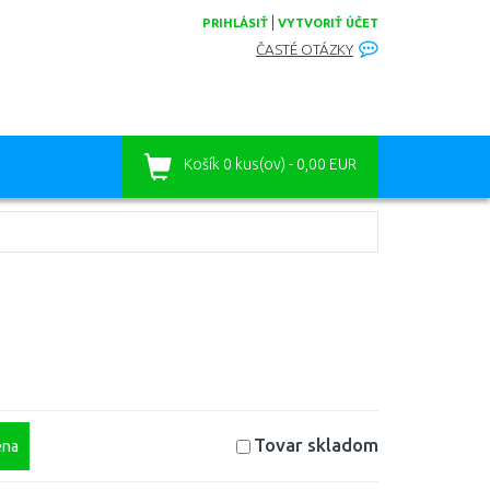
|
PRIHLÁSIŤ
VYTVORIŤ ÚČET
ČASTÉ OTÁZKY
Košík
0 kus(ov) - 0,00 EUR
Tovar skladom
na