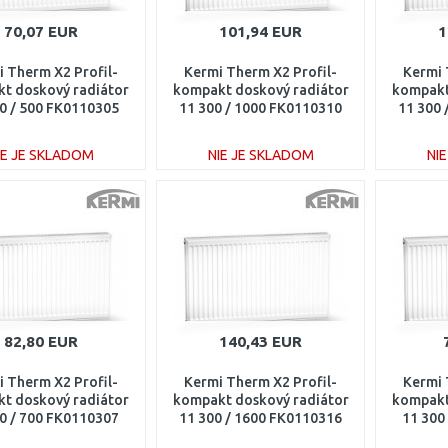
70,07 EUR
101,94 EUR
1
 Therm X2 Profil-
Kermi Therm X2 Profil-
Kermi 
t doskový radiátor
kompakt doskový radiátor
kompakt
0 / 500 FK0110305
11 300 / 1000 FK0110310
11 300
IE JE SKLADOM
NIE JE SKLADOM
NI
DO KOŠÍKA
DO KOŠÍKA
Porovnať
Porovnať
82,80 EUR
140,43 EUR
 Therm X2 Profil-
Kermi Therm X2 Profil-
Kermi 
t doskový radiátor
kompakt doskový radiátor
kompakt
0 / 700 FK0110307
11 300 / 1600 FK0110316
11 300