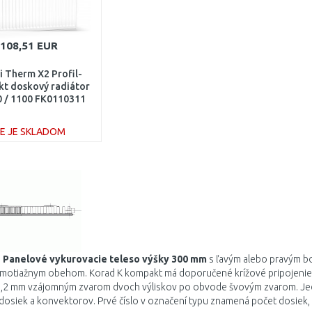
108,51 EUR
 Therm X2 Profil-
t doskový radiátor
0 / 1100 FK0110311
IE JE SKLADOM
DO KOŠÍKA
Porovnať
-
Panelové vykurovacie teleso
výšky 300 mm
s ľavým alebo pravým b
amotiažnym obehom. Korad K kompakt má doporučené krížové pripojenie
,2 mm vzájomným zvarom dvoch výliskov po obvode švovým zvarom. Jedn
osiek a konvektorov. Prvé číslo v označení typu znamená počet dosiek,