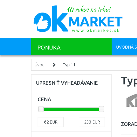
PONUKA
ÚVODNÁ S
Úvod
Typ 11
Ty
UPRESNIŤ VYHĽADÁVANIE
CENA
62
EUR
233
EUR
ZORAD