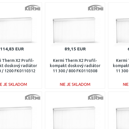
114,83 EUR
89,15 EUR
 Therm X2 Profil-
Kermi Therm X2 Profil-
Kermi 
t doskový radiátor
kompakt doskový radiátor
kompakt
0 / 1200 FK0110312
11 300 / 800 FK0110308
11 300
IE JE SKLADOM
NIE JE SKLADOM
NI
DO KOŠÍKA
DO KOŠÍKA
Porovnať
Porovnať