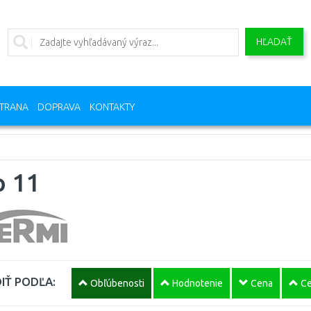
HĽADAŤ
TRANA
DOPRAVA
KONTAKTY
p 11
IŤ PODĽA:
Obľúbenosti
Hodnotenie
Cena
Ce