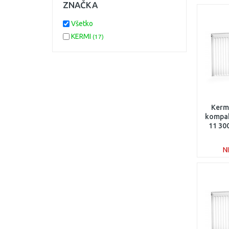
ZNAČKA
Všetko
KERMI
(17)
Kermi
kompak
11 30
N