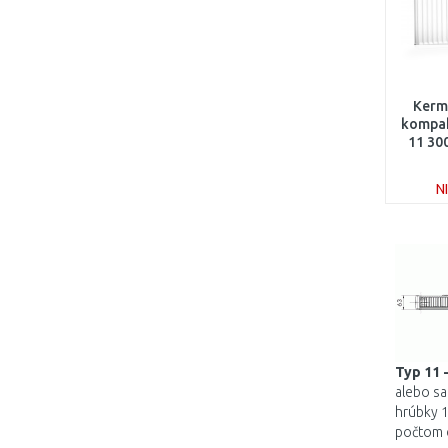
Kermi
kompak
11 30
N
Typ 11 
alebo s
hrúbky 1
počtom d