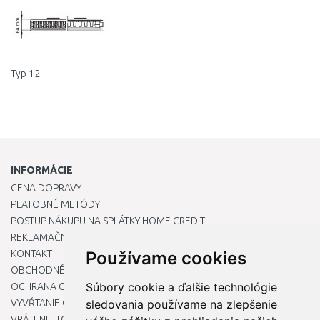
Typ 12
INFORMÁCIE
CENA DOPRAVY
PLATOBNÉ METÓDY
POSTUP NÁKUPU NA SPLÁTKY HOME CREDIT
REKLAMAČNÝ PORIADOK
KONTAKT
Používame cookies
OBCHODNÉ PODMIENKY
Súbory cookie a ďalšie technológie
OCHRANA OSOBNÝCH ÚDAJOV
VYVŔTANIE OTVORU DO DREZU PRE KUCHYNSKÚ BATÉRIU
sledovania používame na zlepšenie
VRÁTENIE TOVARU / REKLAMÁCIE