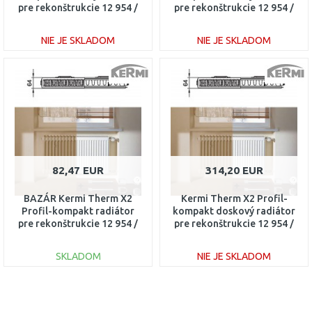
pre rekonštrukcie 12 954 /
pre rekonštrukcie 12 954 /
2600 FK012D926
2300 FK012D923
NIE JE SKLADOM
NIE JE SKLADOM
DO KOŠÍKA
DO KOŠÍKA
Porovnať
Porovnať
82,47 EUR
314,20 EUR
BAZÁR Kermi Therm X2
Kermi Therm X2 Profil-
Profil-kompakt radiátor
kompakt doskový radiátor
pre rekonštrukcie 12 954 /
pre rekonštrukcie 12 954 /
700 FK012D907
1400 FK012D914
SKLADOM
NIE JE SKLADOM
DO KOŠÍKA
DO KOŠÍKA
Porovnať
Porovnať