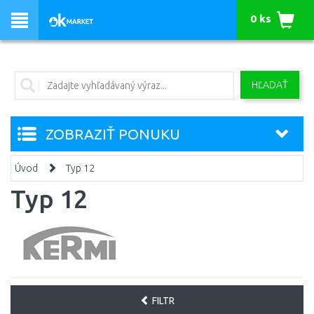
0 ks
HĽADAŤ
ZOBRAZIŤ PONUKU
Úvod
Typ 12
Typ 12
FILTR