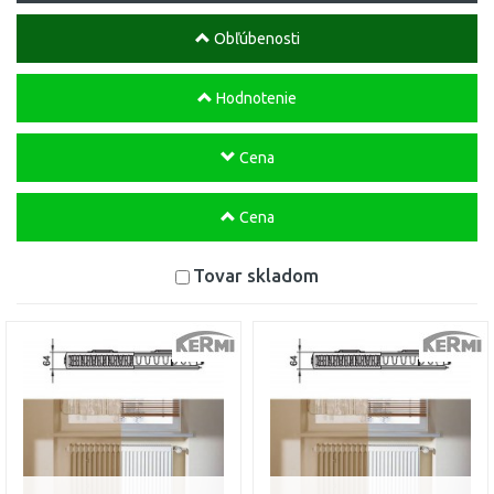
Obľúbenosti
Hodnotenie
Cena
Cena
Tovar skladom