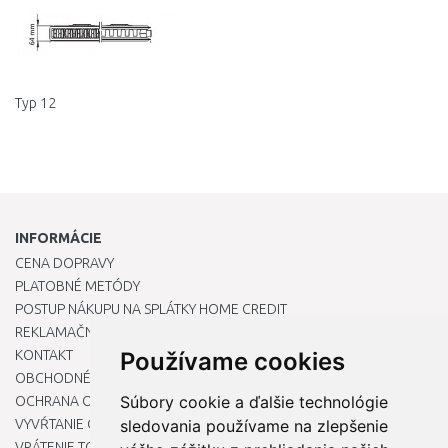
Typ 12
INFORMÁCIE
CENA DOPRAVY
PLATOBNÉ METÓDY
POSTUP NÁKUPU NA SPLÁTKY HOME CREDIT
REKLAMAČNÝ PORIADOK
KONTAKT
Používame cookies
OBCHODNÉ PODMIENKY
Súbory cookie a ďalšie technológie
OCHRANA OSOBNÝCH ÚDAJOV
VYVŔTANIE OTVORU DO DREZU PRE KUCHYNSKÚ BATÉRIU
sledovania používame na zlepšenie
VRÁTENIE TOVARU / REKLAMÁCIE