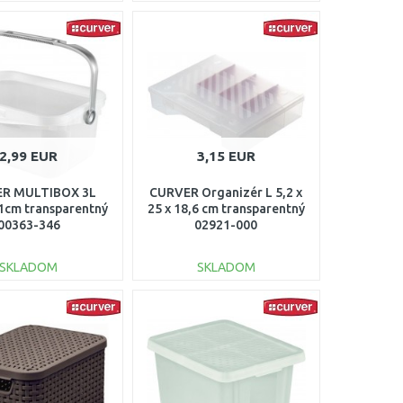
DO KOŠÍKA
DO KOŠÍKA
Porovnať
Porovnať
2,99 EUR
3,15 EUR
R MULTIBOX 3L
CURVER Organizér L 5,2 x
1cm transparentný
25 x 18,6 cm transparentný
00363-346
02921-000
SKLADOM
SKLADOM
DO KOŠÍKA
DO KOŠÍKA
Porovnať
Porovnať