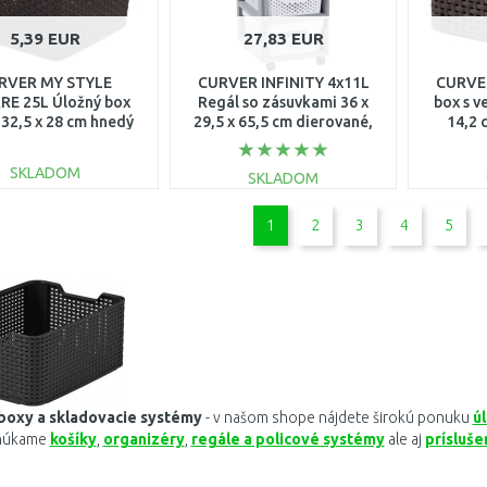
5,39 EUR
27,83 EUR
RVER MY STYLE
CURVER INFINITY 4x11L
CURVER
E 25L Úložný box
Regál so zásuvkami 36 x
box s v
 32,5 x 28 cm hnedý
29,5 x 65,5 cm dierované,
14,2 
03613-210
biele 04356-Y36
SKLADOM
SKLADOM
DO KOŠÍKA
DO KOŠÍKA
1
2
3
4
5
Porovnať
Porovnať
boxy a skladovacie systémy
- v našom shope nájdete širokú ponuku
ú
núkame
košíky
,
organizéry
,
regále a policové systémy
ale aj
prísluš