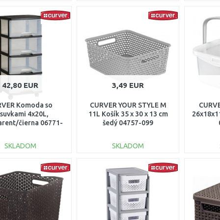
DO KOŠÍKA
DO KOŠÍKA
Porovnať
Porovnať
42,80 EUR
3,49 EUR
VER Komoda so
CURVER YOUR STYLE M
CURVE
suvkami 4x20L,
11L Košík 35 x 30 x 13 cm
26x18x1
arent/čierna 06771-
šedý 04757-099
146
SKLADOM
SKLADOM
DO KOŠÍKA
DO KOŠÍKA
Porovnať
Porovnať