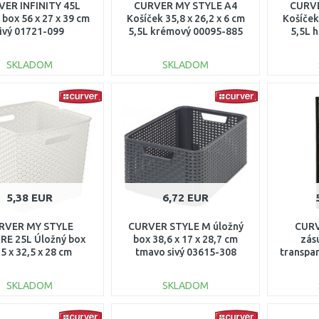
ER INFINITY 45L
CURVER MY STYLE A4
CURVE
 box 56 x 27 x 39 cm
Košíček 35,8 x 26,2 x 6 cm
Košíček
ivý 01721-099
5,5L krémový 00095-885
5,5L 
SKLADOM
SKLADOM
DO KOŠÍKA
DO KOŠÍKA
Porovnať
Porovnať
5,38 EUR
6,72 EUR
RVER MY STYLE
CURVER STYLE M úložný
CURV
E 25L Úložný box
box 38,6 x 17 x 28,7 cm
zás
,5 x 32,5 x 28 cm
tmavo sivý 03615-308
transpa
mový 03613-885
SKLADOM
SKLADOM
DO KOŠÍKA
DO KOŠÍKA