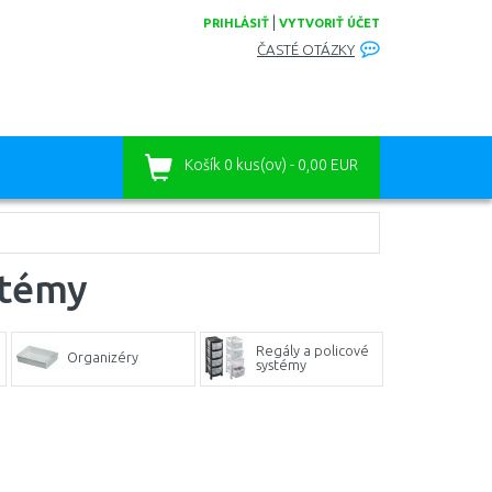
|
PRIHLÁSIŤ
VYTVORIŤ ÚČET
ČASTÉ OTÁZKY
Košík
0 kus(ov) - 0,00 EUR
stémy
Regály a policové
Organizéry
systémy