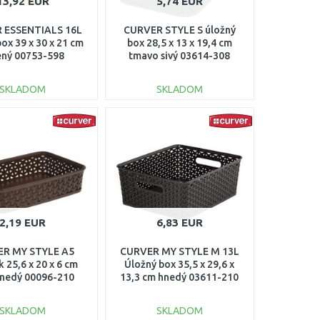
13,92 EUR
5,74 EUR
 ESSENTIALS 16L
CURVER STYLE S úložný
ox 39 x 30 x 21 cm
box 28,5 x 13 x 19,4 cm
ený 00753-598
tmavo sivý 03614-308
SKLADOM
SKLADOM
DO KOŠÍKA
DO KOŠÍKA
Porovnať
Porovnať
2,19 EUR
6,83 EUR
R MY STYLE A5
CURVER MY STYLE M 13L
 25,6 x 20 x 6 cm
Úložný box 35,5 x 29,6 x
hnedý 00096-210
13,3 cm hnedý 03611-210
SKLADOM
SKLADOM