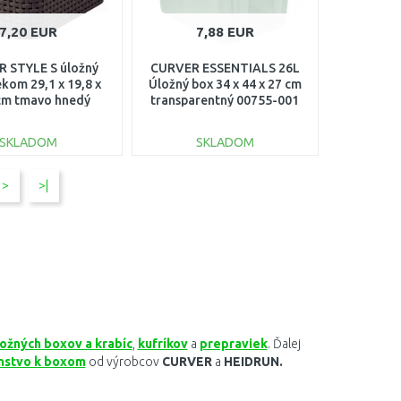
7,20 EUR
7,88 EUR
 STYLE S úložný
CURVER ESSENTIALS 26L
ekom 29,1 x 19,8 x
Úložný box 34 x 44 x 27 cm
cm tmavo hnedý
transparentný 00755-001
03617-210
SKLADOM
SKLADOM
DO KOŠÍKA
DO KOŠÍKA
>
>|
Porovnať
Porovnať
ložných boxov a krabíc
,
kufríkov
a
prepraviek
. Ďalej
enstvo k boxom
od výrobcov
CURVER
a
HEIDRUN.