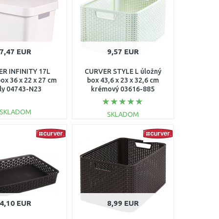
7,47 EUR
9,57 EUR
R INFINITY 17L
CURVER STYLE L úložný
ox 36 x 22 x 27 cm
box 43,6 x 23 x 32,6 cm
ely 04743-N23
krémový 03616-885
SKLADOM
SKLADOM
DO KOŠÍKA
DO KOŠÍKA
Porovnať
Porovnať
4,10 EUR
8,99 EUR