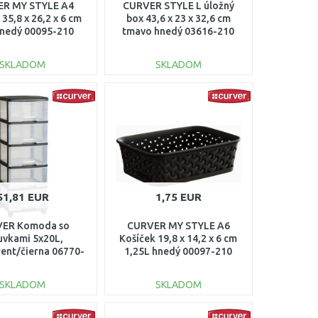
R MY STYLE A4
CURVER STYLE L úložný
 35,8 x 26,2 x 6 cm
box 43,6 x 23 x 32,6 cm
hnedý 00095-210
tmavo hnedý 03616-210
SKLADOM
SKLADOM
DO KOŠÍKA
DO KOŠÍKA
Porovnať
Porovnať
51,81 EUR
1,75 EUR
ER Komoda so
CURVER MY STYLE A6
uvkami 5x20L,
Košíček 19,8 x 14,2 x 6 cm
rent/čierna 06770-
1,25L hnedý 00097-210
146
SKLADOM
SKLADOM
DO KOŠÍKA
DO KOŠÍKA