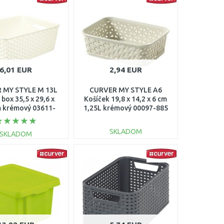
Porovnať
Porovnať
6,01 EUR
2,94 EUR
 MY STYLE M 13L
CURVER MY STYLE A6
box 35,5 x 29,6 x
Košíček 19,8 x 14,2 x 6 cm
m krémový 03611-
1,25L krémový 00097-885
885
SKLADOM
SKLADOM
DO KOŠÍKA
DO KOŠÍKA
Porovnať
Porovnať