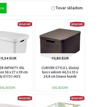
Tovar skladom
na
19,34 EUR
10,80 EUR
R INFINITY 45L
CURVER STYLE L úložný
ox 56 x 27 x 39 cm
box s vekom 44,5 x 33 x
ely 01721-N23
24,8 cm tmavo hnedý
03619-210
SKLADOM
SKLADOM
DO KOŠÍKA
DO KOŠÍKA
Porovnať
Porovnať