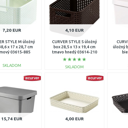
Porovnať
7,20 EUR
4,10 EUR
R STYLE M úložný
CURVER STYLE S úložný
CURVE
8,6 x 17 x 28,7 cm
box 28,5 x 13 x 19,4 cm
úložný b
mový 03615-885
tmavo hnedý 03614-210
bi
SKLADOM
SKLADOM
DO KOŠÍKA
DO KOŠÍKA
Porovnať
Porovnať
15,74 EUR
4,00 EUR