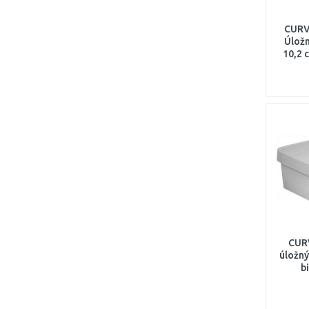
CURV
Úložn
10,2 
CURV
úložný
b