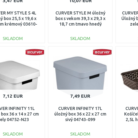
3,47 EUR
10,07 EUR
ER MY STYLE S 4L
CURVER STYLE M úložný
CURVER
ý box 25,5 x 19,6 x
box s vekom 39,3 x 29,3 x
Úložný b
cm krémový 03610-
18,7 cm tmavo hnedý
zel
885
03618-210
SKLADOM
SKLADOM
DO KOŠÍKA
DO KOŠÍKA
Porovnať
Porovnať
7,12 EUR
7,49 EUR
ER INFINITY 11L
CURVER INFINITY 17L
CURVE
 box 36 x 14 x 27 cm
úložný box 36 x 22 x 27 cm
Košíček
iely 04752-N23
sivý 04743-099
2,5L 
SKLADOM
SKLADOM