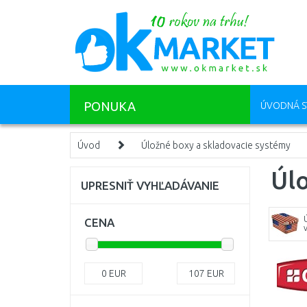
PONUKA
ÚVODNÁ S
Úvod
Úložné boxy a skladovacie systémy
Úlo
UPRESNIŤ VYHĽADÁVANIE
CENA
0
EUR
107
EUR