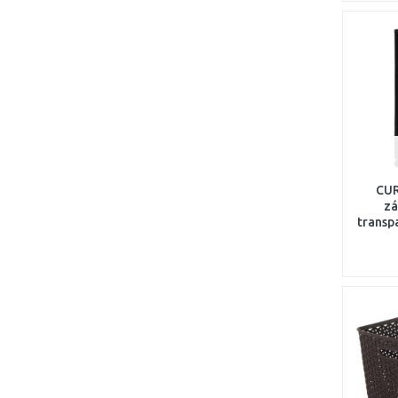
CUR
zá
transp