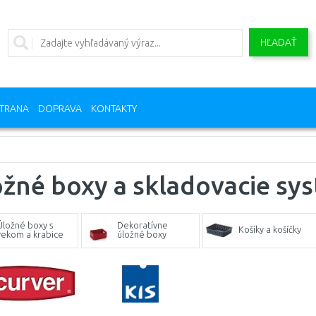
HĽADAŤ
TRANA
DOPRAVA
KONTAKTY
žné boxy a skladovacie sy
Úložné boxy s
Dekoratívne
Košíky a košíčky
vekom a krabice
úložné boxy