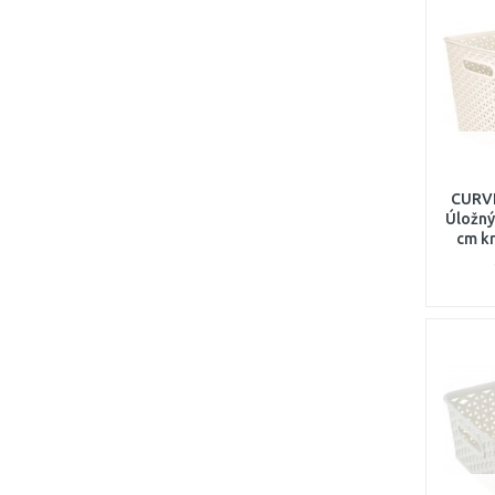
CURVE
Úložný 
cm k