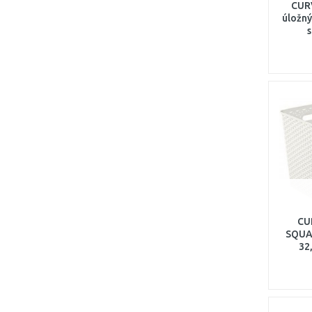
CURV
úložný
s
CU
SQUAR
32
kré