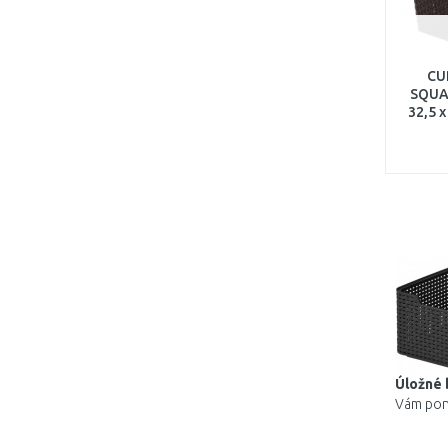
CU
SQUAR
32,5 x
Úložné 
Vám po