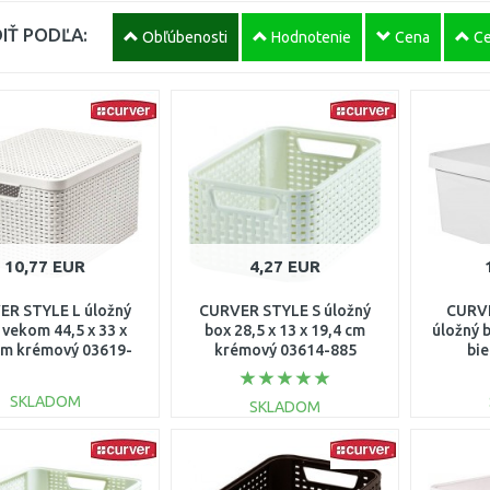
IŤ PODĽA:
Obľúbenosti
Hodnotenie
Cena
Ce
10,77 EUR
4,27 EUR
ER STYLE L úložný
CURVER STYLE S úložný
CURVE
 vekom 44,5 x 33 x
box 28,5 x 13 x 19,4 cm
úložný b
cm krémový 03619-
krémový 03614-885
bi
885
SKLADOM
SKLADOM
DO KOŠÍKA
DO KOŠÍKA
Porovnať