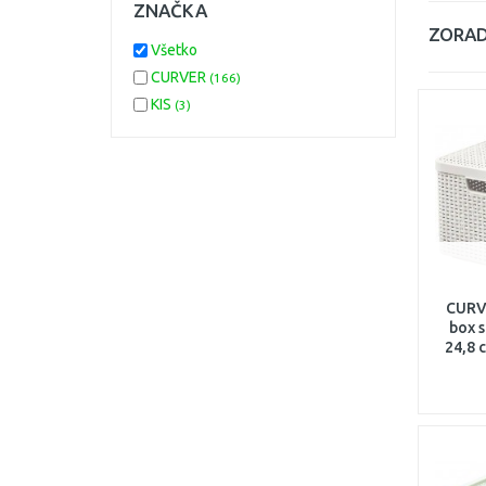
ZNAČKA
ZORAD
Všetko
CURVER
(166)
KIS
(3)
CURV
box s
24,8 