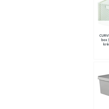
CURVE
box 3
kré