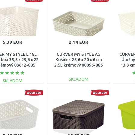
Porovnať
Porovnať
5,39 EUR
2,14 EUR
R MY STYLE L 18L
CURVER MY STYLE A5
CURVER
box 35,5 x 29,6 x 22
Košíček 25,6 x 20 x 6 cm
Úložný 
rémový 03612-885
2,5L krémový 00096-885
13,3 c
SKLADOM
SKLADOM
DO KOŠÍKA
DO KOŠÍKA
Porovnať
Porovnať