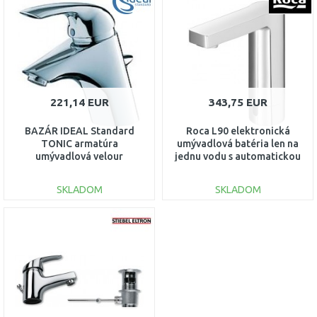
DO KOŠÍKA
DO KOŠÍKA
Porovnať
Porovnať
221,14 EUR
343,75 EUR
BAZÁR IDEAL Standard
Roca L90 elektronická
TONIC armatúra
umývadlová batéria len na
umývadlová velour
jednu vodu s automatickou
A5070AD POŠKODENÝ
75A5701C00
OBAL
SKLADOM
SKLADOM
DO KOŠÍKA
DO KOŠÍKA
Porovnať
Porovnať