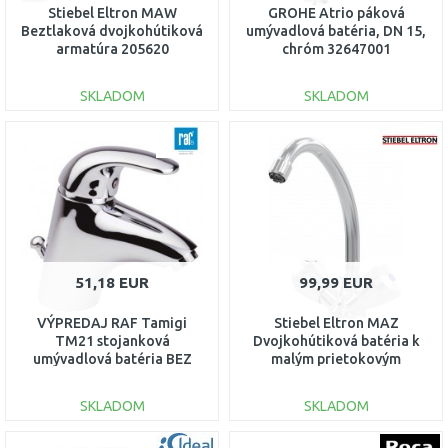
Stiebel Eltron MAW
GROHE Atrio páková
Beztlaková dvojkohútiková
umývadlová batéria, DN 15,
armatúra 205620
chróm 32647001
SKLADOM
SKLADOM
DO KOŠÍKA
DO KOŠÍKA
Porovnať
Porovnať
51,18 EUR
99,99 EUR
VÝPREDAJ RAF Tamigi
Stiebel Eltron MAZ
TM21 stojanková
Dvojkohútiková batéria k
umývadlová batéria BEZ
malým prietokovým
ORIG. OBALU!!!
ohrievačom 205621
SKLADOM
SKLADOM