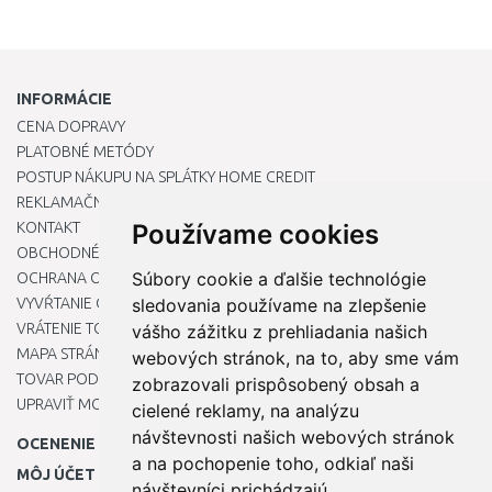
INFORMÁCIE
CENA DOPRAVY
PLATOBNÉ METÓDY
POSTUP NÁKUPU NA SPLÁTKY HOME CREDIT
REKLAMAČNÝ PORIADOK
KONTAKT
Používame cookies
OBCHODNÉ PODMIENKY
Súbory cookie a ďalšie technológie
OCHRANA OSOBNÝCH ÚDAJOV
VYVŔTANIE OTVORU DO DREZU PRE KUCHYNSKÚ BATÉRIU
sledovania používame na zlepšenie
VRÁTENIE TOVARU / REKLAMÁCIE
vášho zážitku z prehliadania našich
MAPA STRÁNOK
webových stránok, na to, aby sme vám
TOVAR PODĽA ZNAČIEK
zobrazovali prispôsobený obsah a
UPRAVIŤ MOJE PREDVOĽBY COOKIES
cielené reklamy, na analýzu
návštevnosti našich webových stránok
OCENENIE
a na pochopenie toho, odkiaľ naši
MÔJ ÚČET
návštevníci prichádzajú.