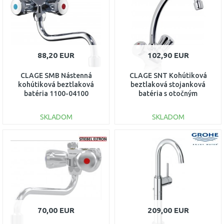
88,20 EUR
102,90 EUR
CLAGE SMB Nástenná
CLAGE SNT Kohútiková
kohútiková beztlaková
beztlaková stojanková
batéria 1100-04100
batéria s otočným
ramienkom 1100-02100
SKLADOM
SKLADOM
DO KOŠÍKA
DO KOŠÍKA
Porovnať
Porovnať
70,00 EUR
209,00 EUR