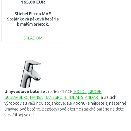
165,00 EUR
Stiebel Eltron MAE
Stojánková páková batéria
k malým prietok.
ohrievačom 185476
SKLADOM
DO KOŠÍKA
Porovnať
Umývadlové batérie
značiek
CLAGE,
EXTOL
,
GROHE
,
GUSTAVBERG
,
HANSA
,
HANSGROHE
,
IDEAL STANDART
a
ďalších
výrobcov
sú
väčšinou
stojánkové
,
ale v
ponuke
nájdete
aj
nástenné
umývadlové batérie
.
Bezdotykové
a
termostatické
batérie
nájdete
v
zvláštnej
sekcií
.