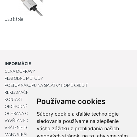
USB káble
INFORMÁCIE
CENA DOPRAVY
PLATOBNÉ METÓDY
POSTUP NÁKUPU NA SPLÁTKY HOME CREDIT
REKLAMAČNÝ PORIADOK
KONTAKT
Používame cookies
OBCHODNÉ PODMIENKY
Súbory cookie a ďalšie technológie
OCHRANA OSOBNÝCH ÚDAJOV
VYVŔTANIE OTVORU DO DREZU PRE KUCHYNSKÚ BATÉRIU
sledovania používame na zlepšenie
VRÁTENIE TOVARU / REKLAMÁCIE
vášho zážitku z prehliadania našich
MAPA STRÁNOK
webových stránok, na to, aby sme vám