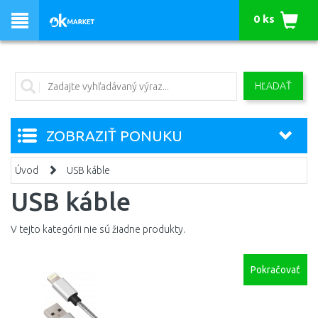
0 ks
HĽADAŤ
ZOBRAZIŤ PONUKU
Úvod
USB káble
USB káble
V tejto kategórii nie sú žiadne produkty.
Pokračovať