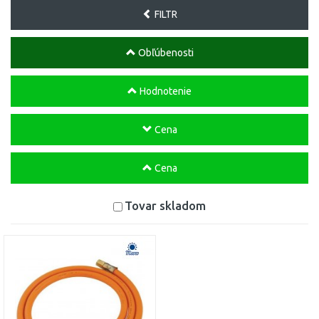
FILTR
Obľúbenosti
Hodnotenie
Cena
Cena
Tovar skladom