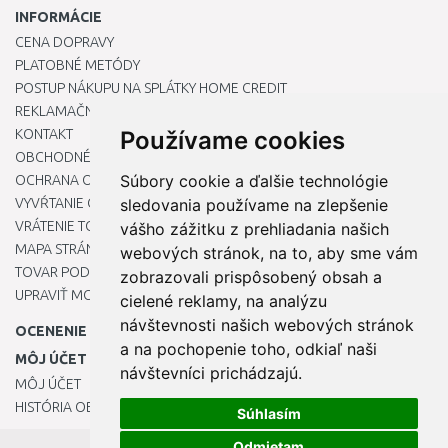
INFORMÁCIE
CENA DOPRAVY
PLATOBNÉ METÓDY
POSTUP NÁKUPU NA SPLÁTKY HOME CREDIT
REKLAMAČNÝ PORIADOK
KONTAKT
Používame cookies
OBCHODNÉ PODMIENKY
Súbory cookie a ďalšie technológie
OCHRANA OSOBNÝCH ÚDAJOV
VYVŔTANIE OTVORU DO DREZU PRE KUCHYNSKÚ BATÉRIU
sledovania používame na zlepšenie
VRÁTENIE TOVARU / REKLAMÁCIE
vášho zážitku z prehliadania našich
MAPA STRÁNOK
webových stránok, na to, aby sme vám
TOVAR PODĽA ZNAČIEK
zobrazovali prispôsobený obsah a
UPRAVIŤ MOJE PREDVOĽBY COOKIES
cielené reklamy, na analýzu
návštevnosti našich webových stránok
OCENENIE
a na pochopenie toho, odkiaľ naši
MÔJ ÚČET
návštevníci prichádzajú.
MÔJ ÚČET
HISTÓRIA OBJEDNÁVOK
Súhlasím
Odmietam