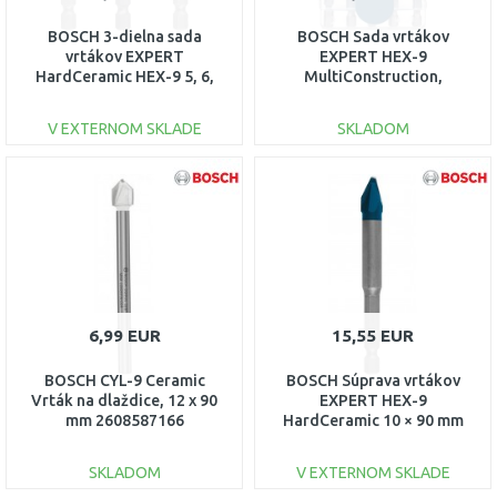
BOSCH 3-dielna sada
BOSCH Sada vrtákov
vrtákov EXPERT
EXPERT HEX-9
HardCeramic HEX-9 5, 6,
MultiConstruction,
8 mm 2608900595
4/5/6/6/8 mm, 5 ks
2608900585
V EXTERNOM SKLADE
SKLADOM
DO KOŠÍKA
DO KOŠÍKA
Porovnať
Porovnať
6,99 EUR
15,55 EUR
BOSCH CYL-9 Ceramic
BOSCH Súprava vrtákov
Vrták na dlaždice, 12 x 90
EXPERT HEX-9
mm 2608587166
HardCeramic 10 × 90 mm
2608900593
SKLADOM
V EXTERNOM SKLADE