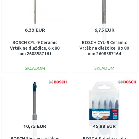
6,33 EUR
6,75 EUR
BOSCH CYL-9 Ceramic
BOSCH CYL-9 Ceramic
Vrták na dlaždice, 6 x 80
Vrták na dlaždice, 8 x 80
mm 2608587161
mm 2608587164
SKLADOM
SKLADOM
DO KOŠÍKA
DO KOŠÍKA
Porovnať
Porovnať
10,75 EUR
45,88 EUR
BOSCH Súprava vrtákov
BOSCH 5-dielna sada