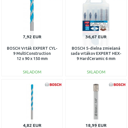
Porovnať
Porovnať
7,92 EUR
36,67 EUR
BOSCH Vrták EXPERT CYL-
BOSCH 5-dielna zmiešaná
9 MultiConstruction
sada vrtákov EXPERT HEX-
12 x 90 x 150 mm
9 HardCeramic 6 mm
2608900631
2608900596
SKLADOM
SKLADOM
DO KOŠÍKA
DO KOŠÍKA
Porovnať
Porovnať
4,82 EUR
18,99 EUR