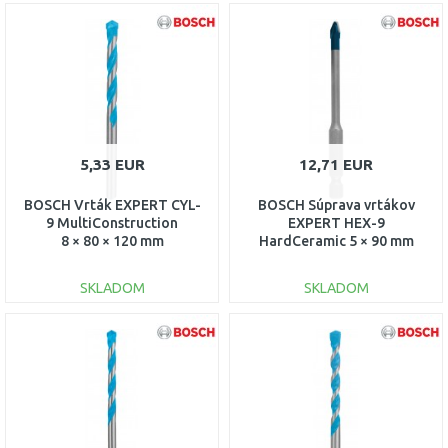
DO KOŠÍKA
DO KOŠÍKA
Porovnať
Porovnať
5,33 EUR
12,71 EUR
BOSCH Vrták EXPERT CYL-
BOSCH Súprava vrtákov
9 MultiConstruction
EXPERT HEX-9
8 × 80 × 120 mm
HardCeramic 5 × 90 mm
2608900621
2608900589
SKLADOM
SKLADOM
DO KOŠÍKA
DO KOŠÍKA
Porovnať
Porovnať