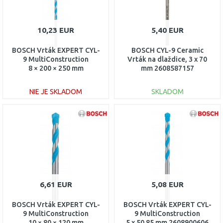
10,23 EUR
5,40 EUR
BOSCH Vrták EXPERT CYL-
BOSCH CYL-9 Ceramic
9 MultiConstruction
Vrták na dlaždice, 3 x 70
8 × 200 × 250 mm
mm 2608587157
2608901484
NIE JE SKLADOM
SKLADOM
DO KOŠÍKA
DO KOŠÍKA
Porovnať
Porovnať
6,61 EUR
5,08 EUR
BOSCH Vrták EXPERT CYL-
BOSCH Vrták EXPERT CYL-
9 MultiConstruction
9 MultiConstruction
10 × 80 × 120 mm
5 x 50 85 mm 2608900606