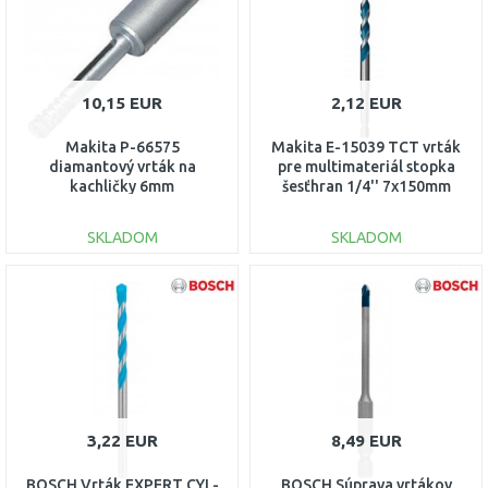
10,15 EUR
2,12 EUR
Makita P-66575
Makita E-15039 TCT vrták
diamantový vrták na
pre multimateriál stopka
kachličky 6mm
šesťhran 1/4'' 7x150mm
SKLADOM
SKLADOM
DO KOŠÍKA
DO KOŠÍKA
Porovnať
Porovnať
3,22 EUR
8,49 EUR
BOSCH Vrták EXPERT CYL-
BOSCH Súprava vrtákov