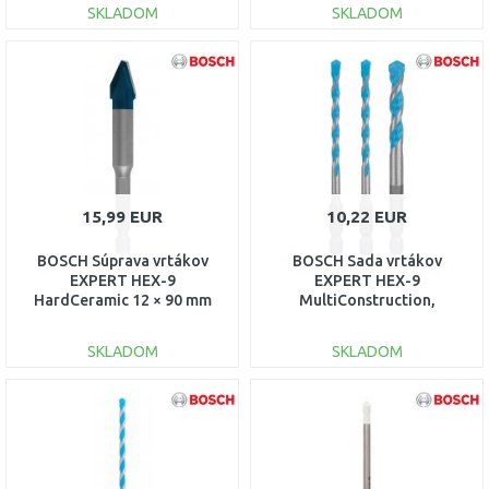
SKLADOM
SKLADOM
DO KOŠÍKA
DO KOŠÍKA
Porovnať
Porovnať
15,99 EUR
10,22 EUR
BOSCH Súprava vrtákov
BOSCH Sada vrtákov
EXPERT HEX-9
EXPERT HEX-9
HardCeramic 12 × 90 mm
MultiConstruction,
2608900594
5/6/8 mm, 3 ks 2608900584
SKLADOM
SKLADOM
DO KOŠÍKA
DO KOŠÍKA
Porovnať
Porovnať