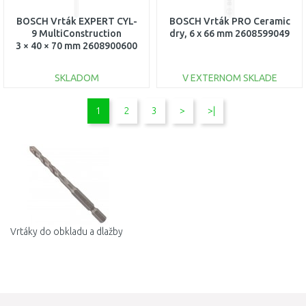
BOSCH Vrták EXPERT CYL-
BOSCH Vrták PRO Ceramic
9 MultiConstruction
dry, 6 x 66 mm 2608599049
3 × 40 × 70 mm 2608900600
SKLADOM
V EXTERNOM SKLADE
DO KOŠÍKA
DO KOŠÍKA
1
2
3
>
>|
Porovnať
Porovnať
Vrtáky do obkladu a dlažby