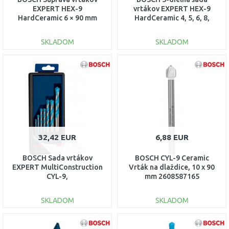
EXPERT HEX-9
vrtákov EXPERT HEX-9
HardCeramic 6 × 90 mm
HardCeramic 4, 5, 6, 8,
2608900590
10 mm 2608900597
SKLADOM
SKLADOM
DO KOŠÍKA
DO KOŠÍKA
Porovnať
Porovnať
32,42 EUR
6,88 EUR
BOSCH Sada vrtákov
BOSCH CYL-9 Ceramic
EXPERT MultiConstruction
Vrták na dlaždice, 10 x 90
CYL-9,
mm 2608587165
4/5/6/6/8/10/12 mm, 7 ks
2608900647
SKLADOM
SKLADOM
DO KOŠÍKA
DO KOŠÍKA