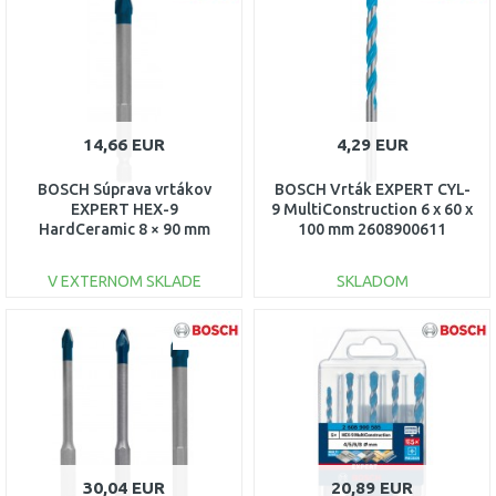
Porovnať
Porovnať
14,66 EUR
4,29 EUR
BOSCH Súprava vrtákov
BOSCH Vrták EXPERT CYL-
EXPERT HEX-9
9 MultiConstruction 6 x 60 x
HardCeramic 8 × 90 mm
100 mm 2608900611
2608900592
V EXTERNOM SKLADE
SKLADOM
DO KOŠÍKA
DO KOŠÍKA
Porovnať
Porovnať
30,04 EUR
20,89 EUR