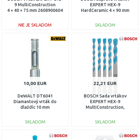
9 MultiConstruction
EXPERT HEX-9
4 × 40 × 75 mm 2608900604
HardCeramic 4 × 90 mm
2608900588
NIE JE SKLADOM
SKLADOM
DO KOŠÍKA
DO KOŠÍKA
Porovnať
Porovnať
10,00 EUR
22,21 EUR
DeWALT DT6041
BOSCH Sada vrtákov
Diamantový vrták do
EXPERT HEX-9
dlaždíc 10 mm
MultiConstruction,
5,5/6/6/7/8 mm, 5 ks
2608900586
SKLADOM
SKLADOM
DO KOŠÍKA
DO KOŠÍKA