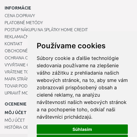
INFORMÁCIE
CENA DOPRAVY
PLATOBNÉ METÓDY
POSTUP NÁKUPU NA SPLÁTKY HOME CREDIT
REKLAMAČNÝ PORIADOK
KONTAKT
Používame cookies
OBCHODNÉ PODMIENKY
Súbory cookie a ďalšie technológie
OCHRANA OSOBNÝCH ÚDAJOV
VYVŔTANIE OTVORU DO DREZU PRE KUCHYNSKÚ BATÉRIU
sledovania používame na zlepšenie
VRÁTENIE TOVARU / REKLAMÁCIE
vášho zážitku z prehliadania našich
MAPA STRÁNOK
webových stránok, na to, aby sme vám
TOVAR PODĽA ZNAČIEK
zobrazovali prispôsobený obsah a
UPRAVIŤ MOJE PREDVOĽBY COOKIES
cielené reklamy, na analýzu
návštevnosti našich webových stránok
OCENENIE
a na pochopenie toho, odkiaľ naši
MÔJ ÚČET
návštevníci prichádzajú.
MÔJ ÚČET
HISTÓRIA OBJEDNÁVOK
Súhlasím