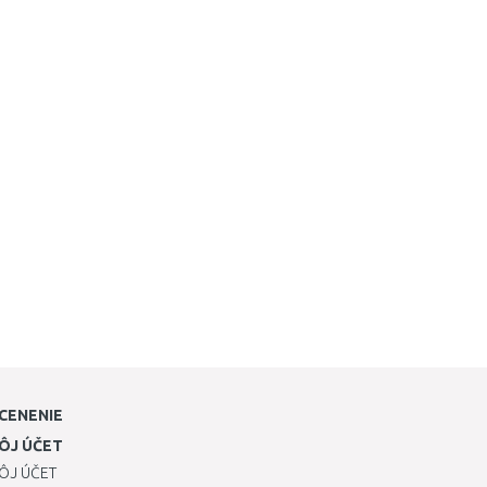
CENENIE
ÔJ ÚČET
ÔJ ÚČET