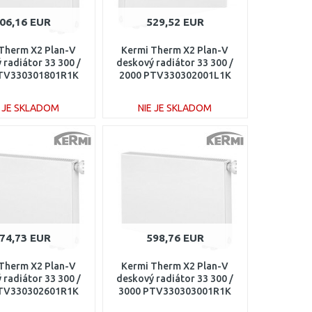
06,16 EUR
529,52 EUR
Therm X2 Plan-V
Kermi Therm X2 Plan-V
 radiátor 33 300 /
deskový radiátor 33 300 /
TV330301801R1K
2000 PTV330302001L1K
E JE SKLADOM
NIE JE SKLADOM
DO KOŠÍKA
DO KOŠÍKA
Porovnať
Porovnať
74,73 EUR
598,76 EUR
Therm X2 Plan-V
Kermi Therm X2 Plan-V
 radiátor 33 300 /
deskový radiátor 33 300 /
TV330302601R1K
3000 PTV330303001R1K