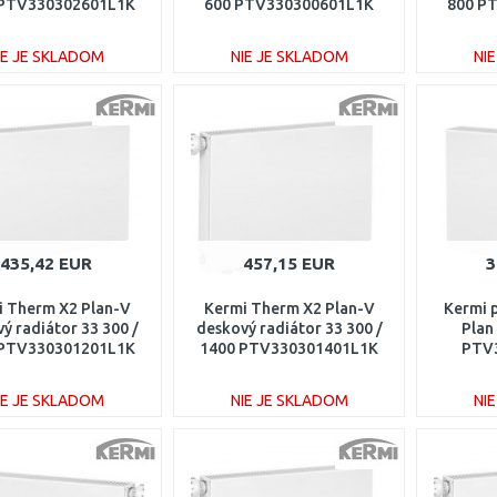
 PTV330302601L1K
600 PTV330300601L1K
800 P
IE JE SKLADOM
NIE JE SKLADOM
NI
DO KOŠÍKA
DO KOŠÍKA
Porovnať
Porovnať
435,42 EUR
457,15 EUR
3
i Therm X2 Plan-V
Kermi Therm X2 Plan-V
Kermi 
ý radiátor 33 300 /
deskový radiátor 33 300 /
Plan
 PTV330301201L1K
1400 PTV330301401L1K
PTV
IE JE SKLADOM
NIE JE SKLADOM
NI
DO KOŠÍKA
DO KOŠÍKA
Porovnať
Porovnať