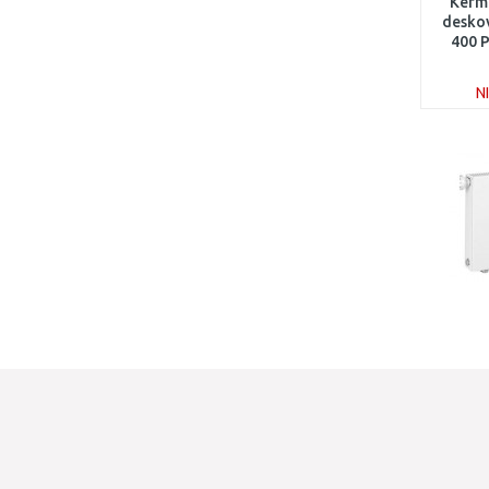
Kerm
deskov
400 
N