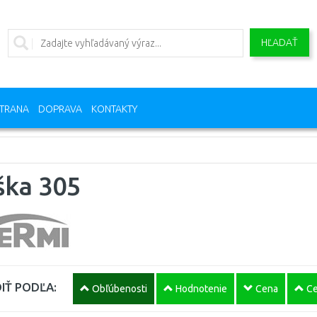
HĽADAŤ
TRANA
DOPRAVA
KONTAKTY
ška 305
IŤ PODĽA:
Obľúbenosti
Hodnotenie
Cena
Ce