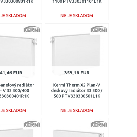
TV330300801R1K
1100 PTV330301101L1K
E JE SKLADOM
NIE JE SKLADOM
DO KOŠÍKA
DO KOŠÍKA
Porovnať
Porovnať
41,46 EUR
353,18 EUR
panelový radiátor
Kermi Therm X2 Plan-V
 - V 33 300/400
deskový radiátor 33 300 /
330300401R1K
500 PTV330300501L1K
E JE SKLADOM
NIE JE SKLADOM
DO KOŠÍKA
DO KOŠÍKA
Porovnať
Porovnať