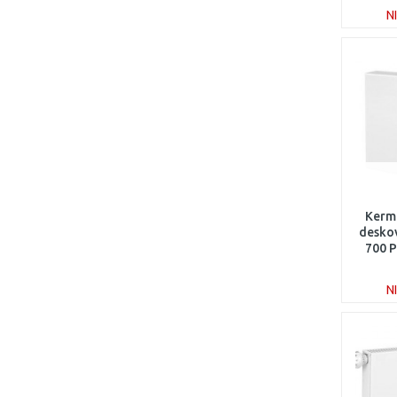
N
Kerm
deskov
700 
N