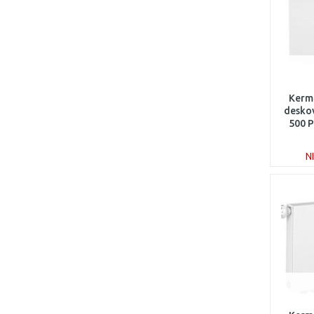
Kerm
deskov
500 
N