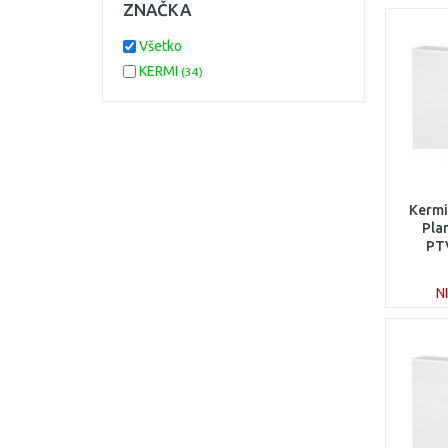
ZNAČKA
Všetko
KERMI
(34)
Kermi
Pla
PT
N