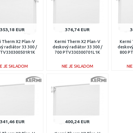
353,18 EUR
376,74 EUR
3
i Therm X2 Plan-V
Kermi Therm X2 Plan-V
Kermi 
ý radiátor 33 300 /
deskový radiátor 33 300 /
deskový
PTV330300501R1K
700 PTV330300701L1K
800 P
IE JE SKLADOM
NIE JE SKLADOM
NI
DO KOŠÍKA
DO KOŠÍKA
Porovnať
Porovnať
341,46 EUR
400,24 EUR