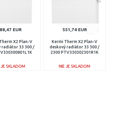
88,47 EUR
551,74 EUR
Therm X2 Plan-V
Kermi Therm X2 Plan-V
 radiátor 33 300 /
deskový radiátor 33 300 /
TV330300801L1K
2300 PTV330302301R1K
E JE SKLADOM
NIE JE SKLADOM
DO KOŠÍKA
DO KOŠÍKA
Porovnať
Porovnať