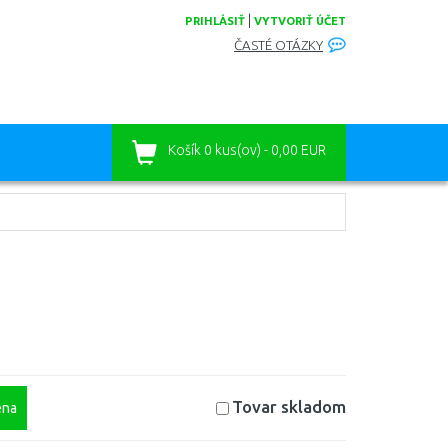
|
PRIHLÁSIŤ
VYTVORIŤ ÚČET
ČASTÉ OTÁZKY
Košík
0 kus(ov) - 0,00 EUR
Tovar skladom
na