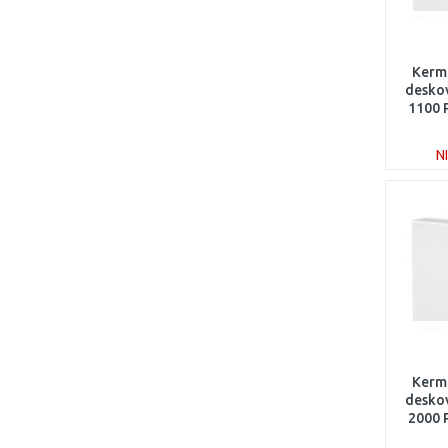
Kerm
deskov
1100
N
Kerm
deskov
2000