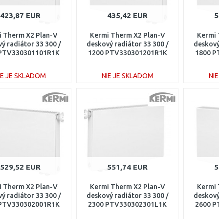
423,87 EUR
435,42 EUR
5
i Therm X2 Plan-V
Kermi Therm X2 Plan-V
Kermi 
ý radiátor 33 300 /
deskový radiátor 33 300 /
deskový
 PTV330301101R1K
1200 PTV330301201R1K
1800 P
IE JE SKLADOM
NIE JE SKLADOM
NI
DO KOŠÍKA
DO KOŠÍKA
Porovnať
Porovnať
529,52 EUR
551,74 EUR
5
i Therm X2 Plan-V
Kermi Therm X2 Plan-V
Kermi 
ý radiátor 33 300 /
deskový radiátor 33 300 /
deskový
 PTV330302001R1K
2300 PTV330302301L1K
2600 P