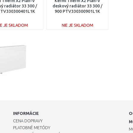
i Therm X2 Plan-V
Kermi Therm X2 Plan-V
ý radiátor 33 300 /
deskový radiátor 33 300 /
PTV330300401L1K
900 PTV330300901L1K
IE JE SKLADOM
NIE JE SKLADOM
DO KOŠÍKA
DO KOŠÍKA
Porovnať
Porovnať
INFORMÁCIE
O
CENA DOPRAVY
M
PLATOBNÉ METÓDY
M