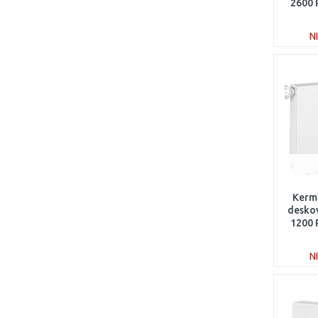
2600
N
Kerm
deskov
1200
N