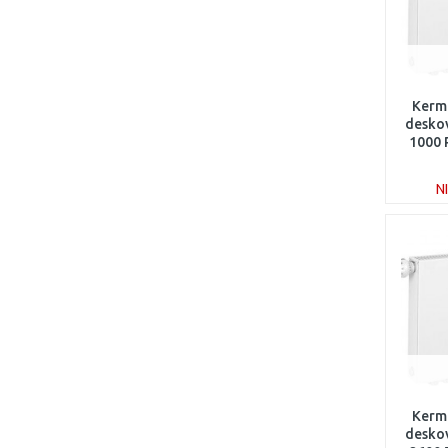
Kerm
deskov
1000
N
Kerm
deskov