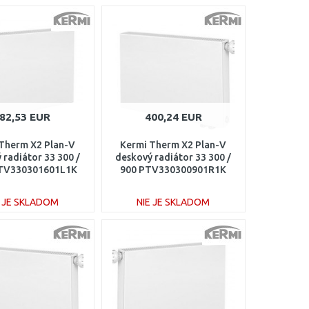
82,53 EUR
400,24 EUR
Therm X2 Plan-V
Kermi Therm X2 Plan-V
 radiátor 33 300 /
deskový radiátor 33 300 /
TV330301601L1K
900 PTV330300901R1K
E JE SKLADOM
NIE JE SKLADOM
DO KOŠÍKA
DO KOŠÍKA
Porovnať
Porovnať