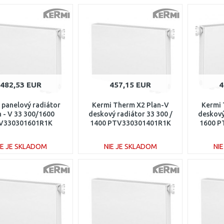
482,53 EUR
457,15 EUR
4
 panelový radiátor
Kermi Therm X2 Plan-V
Kermi 
n - V 33 300/1600
deskový radiátor 33 300 /
deskový
V330301601R1K
1400 PTV330301401R1K
1600 P
IE JE SKLADOM
NIE JE SKLADOM
NI
DO KOŠÍKA
DO KOŠÍKA
Porovnať
Porovnať