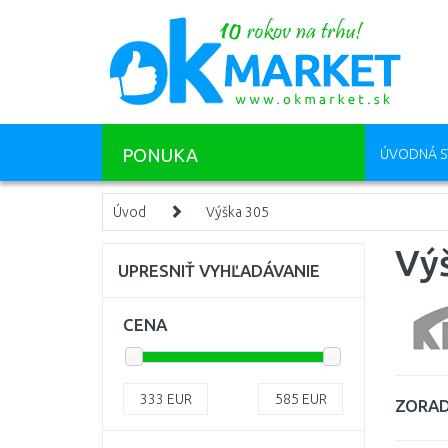
PONUKA
ÚVODNÁ S
Úvod
Výška 305
Vý
UPRESNIŤ VYHĽADÁVANIE
CENA
333
EUR
585
EUR
ZORAD