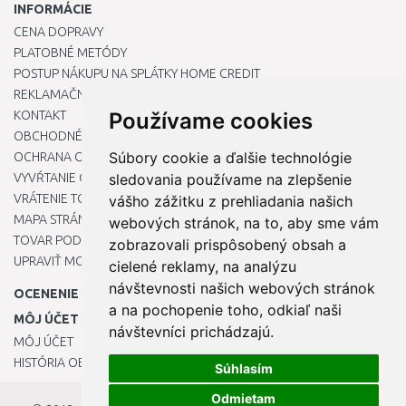
INFORMÁCIE
CENA DOPRAVY
PLATOBNÉ METÓDY
POSTUP NÁKUPU NA SPLÁTKY HOME CREDIT
REKLAMAČNÝ PORIADOK
KONTAKT
Používame cookies
OBCHODNÉ PODMIENKY
Súbory cookie a ďalšie technológie
OCHRANA OSOBNÝCH ÚDAJOV
VYVŔTANIE OTVORU DO DREZU PRE KUCHYNSKÚ BATÉRIU
sledovania používame na zlepšenie
VRÁTENIE TOVARU / REKLAMÁCIE
vášho zážitku z prehliadania našich
MAPA STRÁNOK
webových stránok, na to, aby sme vám
TOVAR PODĽA ZNAČIEK
zobrazovali prispôsobený obsah a
UPRAVIŤ MOJE PREDVOĽBY COOKIES
cielené reklamy, na analýzu
návštevnosti našich webových stránok
OCENENIE
a na pochopenie toho, odkiaľ naši
MÔJ ÚČET
návštevníci prichádzajú.
MÔJ ÚČET
HISTÓRIA OBJEDNÁVOK
Súhlasím
Odmietam