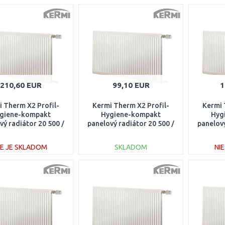
210,60 EUR
99,10 EUR
1
 Therm X2 Profil-
Kermi Therm X2 Profil-
Kermi 
giene-kompakt
Hygiene-kompakt
Hyg
vý radiátor 20 500 /
panelový radiátor 20 500 /
panelový
000 FH0200520
1000 FH0200510
16
IE JE SKLADOM
SKLADOM
NI
DO KOŠÍKA
DO KOŠÍKA
Porovnať
Porovnať