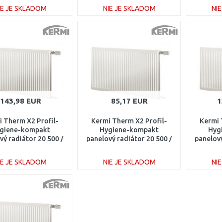
IE JE SKLADOM
NIE JE SKLADOM
NI
DO KOŠÍKA
DO KOŠÍKA
Porovnať
Porovnať
143,98 EUR
85,17 EUR
1
 Therm X2 Profil-
Kermi Therm X2 Profil-
Kermi 
giene-kompakt
Hygiene-kompakt
Hyg
vý radiátor 20 500 /
panelový radiátor 20 500 /
panelový
200 FH0200512
500 FH0200505
11
IE JE SKLADOM
NIE JE SKLADOM
NI
DO KOŠÍKA
DO KOŠÍKA
Porovnať
Porovnať