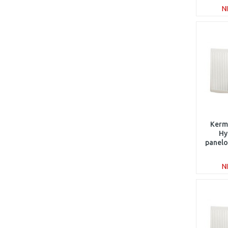
N
Kermi
Hy
panelo
1
N