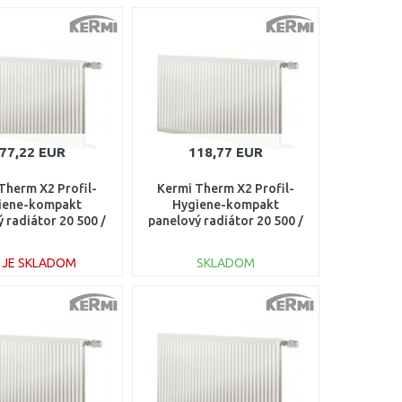
77,22 EUR
118,77 EUR
Therm X2 Profil-
Kermi Therm X2 Profil-
iene-kompakt
Hygiene-kompakt
 radiátor 20 500 /
panelový radiátor 20 500 /
00 FH0200516
900 FH0200509
E JE SKLADOM
SKLADOM
DO KOŠÍKA
DO KOŠÍKA
Porovnať
Porovnať