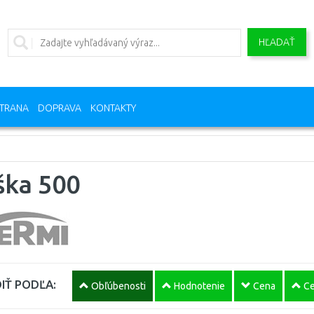
HĽADAŤ
TRANA
DOPRAVA
KONTAKTY
ška 500
IŤ PODĽA:
Obľúbenosti
Hodnotenie
Cena
Ce