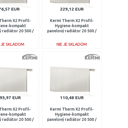
76,57 EUR
229,12 EUR
Therm X2 Profil-
Kermi Therm X2 Profil-
iene-kompakt
Hygiene-kompakt
 radiátor 20 500 /
panelový radiátor 20 500 /
0 FH0200504
2300 FH0200523
E JE SKLADOM
NIE JE SKLADOM
DO KOŠÍKA
DO KOŠÍKA
Porovnať
Porovnať
93,97 EUR
110,48 EUR
Therm X2 Profil-
Kermi Therm X2 Profil-
iene-kompakt
Hygiene-kompakt
 radiátor 20 500 /
panelový radiátor 20 500 /
00 FH0200518
800 FH0200508