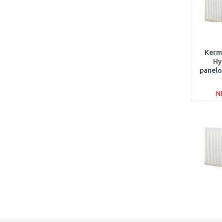
Kermi
Hy
panelo
6
N