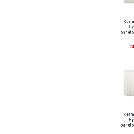
Kermi
Hy
panelo
1
N
Kermi
Hy
panelo
7