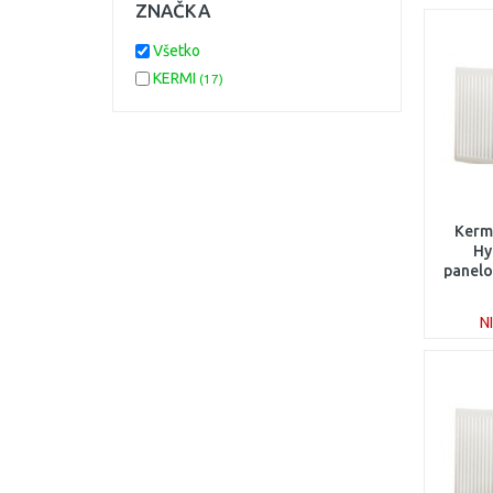
ZNAČKA
Všetko
KERMI
(17)
Kermi
Hy
panelo
2
N