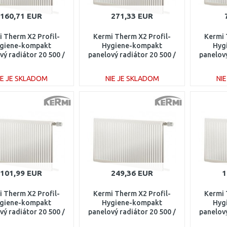
160,71 EUR
271,33 EUR
 Therm X2 Profil-
Kermi Therm X2 Profil-
Kermi 
giene-kompakt
Hygiene-kompakt
Hyg
vý radiátor 20 500 /
panelový radiátor 20 500 /
panelový
400 FH0200514
3000 FH0200530
40
IE JE SKLADOM
NIE JE SKLADOM
NI
DO KOŠÍKA
DO KOŠÍKA
Porovnať
Porovnať
101,99 EUR
249,36 EUR
1
 Therm X2 Profil-
Kermi Therm X2 Profil-
Kermi 
giene-kompakt
Hygiene-kompakt
Hyg
vý radiátor 20 500 /
panelový radiátor 20 500 /
panelový
00 FH0200507
2600 FH0200526
18