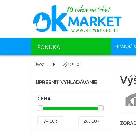
PONUKA
ÚVODNÁ S
Úvod
Výška 500
Vý
UPRESNIŤ VYHĽADÁVANIE
CENA
74
EUR
265
EUR
ZORAD