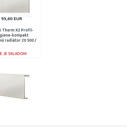
93,60 EUR
 Therm X2 Profil-
giene-kompakt
vý radiátor 20 500 /
00 FH0200506
IE JE SKLADOM
DO KOŠÍKA
Porovnať