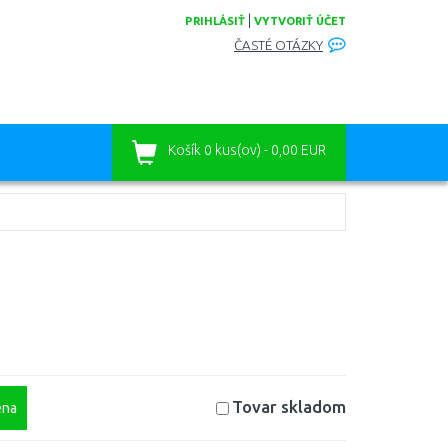
|
PRIHLÁSIŤ
VYTVORIŤ ÚČET
ČASTÉ OTÁZKY
Košík
0 kus(ov) - 0,00 EUR
Tovar skladom
na