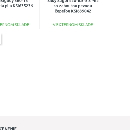
y Bigboy 360-13
Silky Sugoi 420-6.5-5.5 Píla
ia píla KSI635236
so zahnutou pevnou
čepeľou KSI639042
TERNOM SKLADE
V EXTERNOM SKLADE
DO KOŠÍKA
DO KOŠÍKA
Porovnať
Porovnať
CENENIE