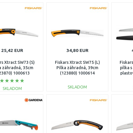
25,42 EUR
34,80 EUR
rs Xtract SW73 (S)
Fiskars Xtract SW75 (L)
Fiskar
a záhradná, 35cm
Pilka záhradná, 39cm
pílka 
23870) 1000613
(123880) 1000614
plast
(12
SKLADOM
SKLADOM
DO KOŠÍKA
DO KOŠÍKA
Porovnať
Porovnať