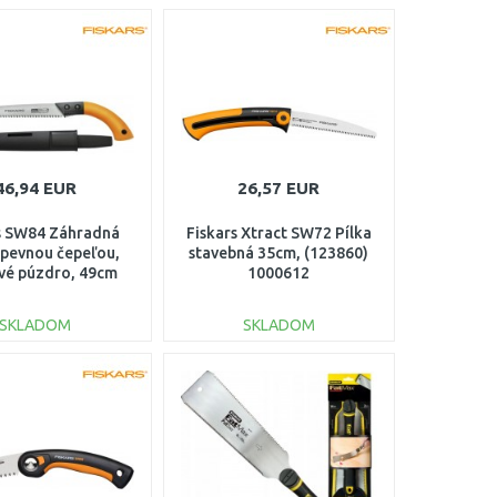
46,94 EUR
26,57 EUR
s SW84 Záhradná
Fiskars Xtract SW72 Pílka
s pevnou čepeľou,
stavebná 35cm, (123860)
ové púzdro, 49cm
1000612
3840) 1001620
SKLADOM
SKLADOM
DO KOŠÍKA
DO KOŠÍKA
Porovnať
Porovnať