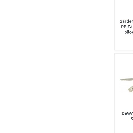
26
(1)
5
(1)
7
(1)
Garden
PP Zá
pílo
DeWA
S