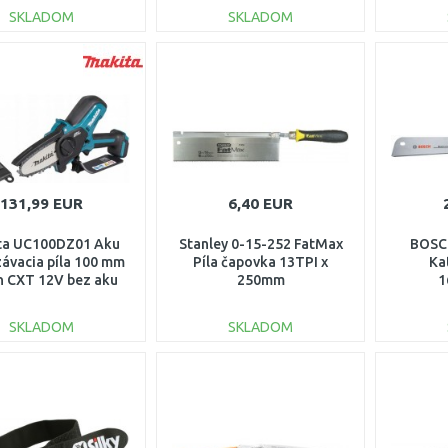
SKLADOM
SKLADOM
DO KOŠÍKA
DO KOŠÍKA
Porovnať
Porovnať
131,99 EUR
6,40 EUR
ta UC100DZ01 Aku
Stanley 0-15-252 FatMax
BOSCH
ávacia píla 100 mm
Píla čapovka 13TPI x
Ka
n CXT 12V bez aku
250mm
1
SKLADOM
SKLADOM
DO KOŠÍKA
DO KOŠÍKA
Porovnať
Porovnať