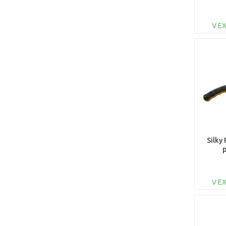
V E
Silky
V E