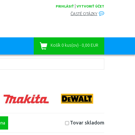
|
PRIHLÁSIŤ
VYTVORIŤ ÚČET
ČASTÉ OTÁZKY
Košík
0 kus(ov) - 0,00 EUR
Tovar skladom
na