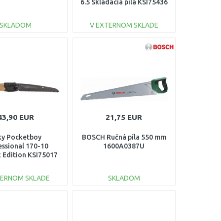
6.5 Skladacia píla KSI75436
SKLADOM
V EXTERNOM SKLADE
DO KOŠÍKA
DO KOŠÍKA
Porovnať
Porovnať
43,90 EUR
21,75 EUR
lky Pocketboy
BOSCH Ručná píla 550 mm
essional 170-10
1600A0387U
 Edition KSI75017
TERNOM SKLADE
SKLADOM
DO KOŠÍKA
DO KOŠÍKA
Porovnať
Porovnať