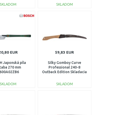
SKLADOM
SKLADOM
DO KOŠÍKA
DO KOŠÍKA
Porovnať
Porovnať
20,80 EUR
59,83 EUR
 Japonská píla
Silky Gomboy Curve
taba 270 mm
Professional 240-8
600A02ZB6
Outback Edition Skladacia
píla KSI75224
SKLADOM
SKLADOM
DO KOŠÍKA
DO KOŠÍKA
Porovnať
Porovnať