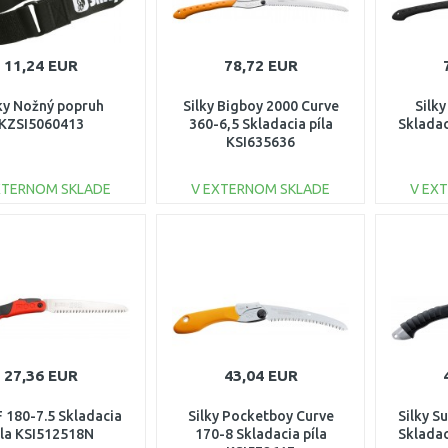
11,24 EUR
78,72 EUR
ky Nožný popruh
Silky Bigboy 2000 Curve
Silk
KZSI5060413
360-6,5 Skladacia píla
Skladac
KSI635636
XTERNOM SKLADE
V EXTERNOM SKLADE
V EX
DO KOŠÍKA
DO KOŠÍKA
Porovnať
Porovnať
27,36 EUR
43,04 EUR
F 180-7.5 Skladacia
Silky Pocketboy Curve
Silky S
íla KSI512518N
170-8 Skladacia píla
Skladac