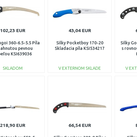
102,23 EUR
43,04 EUR
ugoi 360-6.5-5.5 Píla
Silky Pocketboy 170-20
Silky G
zahnutou pevnou
Skladacia píla KSI534217
s rovn
peľou KSI639036
SKLADOM
V EXTERNOM SKLADE
V EX
DO KOŠÍKA
DO KOŠÍKA
Porovnať
Porovnať
218,90 EUR
66,54 EUR