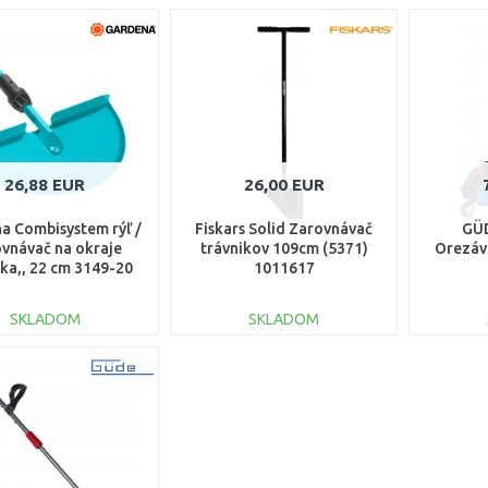
26,88 EUR
26,00 EUR
a Combisystem rýľ /
Fiskars Solid Zarovnávač
GÜD
vnávač na okraje
trávnikov 109cm (5371)
Orezáv
ika,, 22 cm 3149-20
1011617
SKLADOM
SKLADOM
DO KOŠÍKA
DO KOŠÍKA
Porovnať
Porovnať