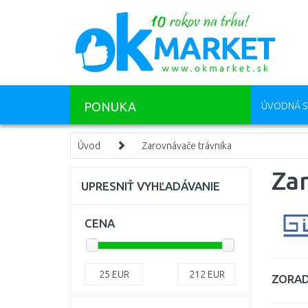
PONUKA
ÚVODNÁ S
Úvod
Zarovnávače trávnika
Za
UPRESNIŤ VYHĽADÁVANIE
CENA
25
EUR
212
EUR
ZORAD