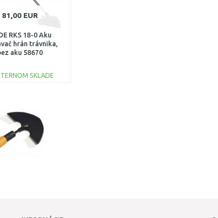
81,00 EUR
E RKS 18-0 Aku
vač hrán trávnika,
bez aku 58670
XTERNOM SKLADE
DO KOŠÍKA
Porovnať