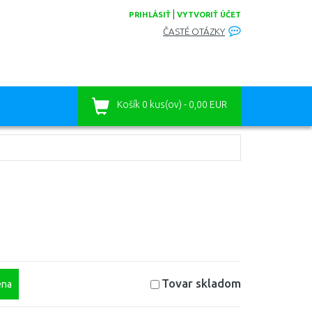
|
PRIHLÁSIŤ
VYTVORIŤ ÚČET
ČASTÉ OTÁZKY
Košík
0 kus(ov) - 0,00 EUR
Tovar skladom
na