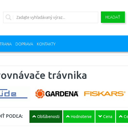
HĽADAŤ
TRANA
DOPRAVA
KONTAKTY
rovnávače trávnika
IŤ PODĽA:
Obľúbenosti
Hodnotenie
Cena
Ce