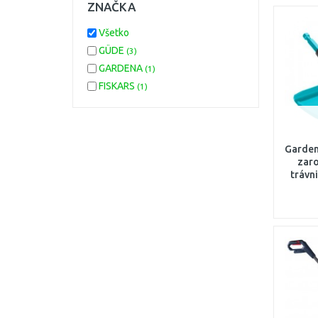
ZNAČKA
Všetko
GÜDE
(3)
GARDENA
(1)
FISKARS
(1)
Garden
zaro
trávn