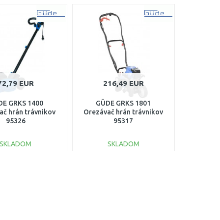
72,79 EUR
216,49 EUR
E GRKS 1400
GÜDE GRKS 1801
ač hrán trávnikov
Orezávač hrán trávnikov
95326
95317
SKLADOM
SKLADOM
DO KOŠÍKA
DO KOŠÍKA
Porovnať
Porovnať