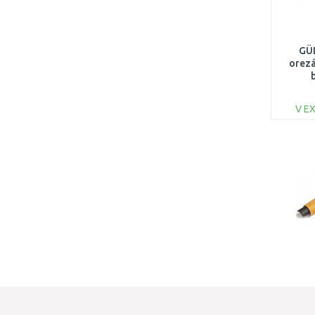
GÜD
orezá
V E