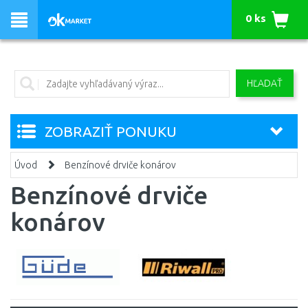
0 ks
HĽADAŤ
ZOBRAZIŤ PONUKU
Úvod
Benzínové drviče konárov
Benzínové drviče
konárov