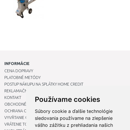
INFORMÁCIE
CENA DOPRAVY
PLATOBNÉ METÓDY
POSTUP NÁKUPU NA SPLÁTKY HOME CREDIT
REKLAMAČNÝ PORIADOK
KONTAKT
Používame cookies
OBCHODNÉ PODMIENKY
Súbory cookie a ďalšie technológie
OCHRANA OSOBNÝCH ÚDAJOV
VYVŔTANIE OTVORU DO DREZU PRE KUCHYNSKÚ BATÉRIU
sledovania používame na zlepšenie
VRÁTENIE TOVARU / REKLAMÁCIE
vášho zážitku z prehliadania našich