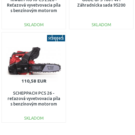
Reťazová vyvetvovacia píla
Záhradnícka sada 95200
s benzínovým motorom
PC42A2501119B
SKLADOM
SKLADOM
DO KOŠÍKA
DO KOŠÍKA
Porovnať
Porovnať
110,58 EUR
SCHEPPACH PCS 26 -
reťazová vyvetvovacia píla
s benzínovým motorom
5910126903
SKLADOM
DO KOŠÍKA