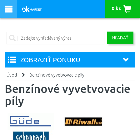
0 ks
HĽADAŤ
ZOBRAZIŤ PONUKU
Úvod
Benzínové vyvetvovacie píly
Benzínové vyvetvovacie
píly