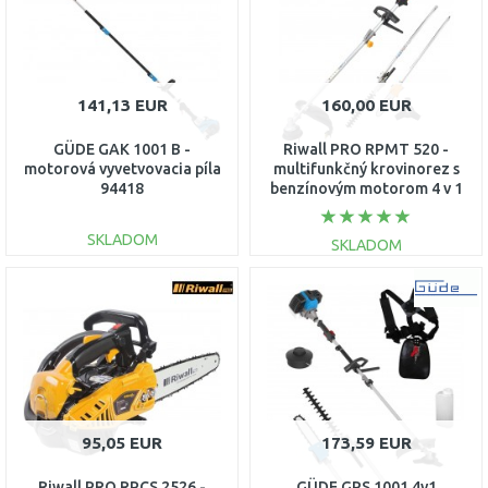
141,13 EUR
160,00 EUR
GÜDE GAK 1001 B -
Riwall PRO RPMT 520 -
motorová vyvetvovacia píla
multifunkčný krovinorez s
94418
benzínovým motorom 4 v 1
PB41A2001095B
SKLADOM
SKLADOM
DO KOŠÍKA
DO KOŠÍKA
Porovnať
Porovnať
95,05 EUR
173,59 EUR
Riwall PRO RPCS 2526 -
GÜDE GPS 1001 4v1