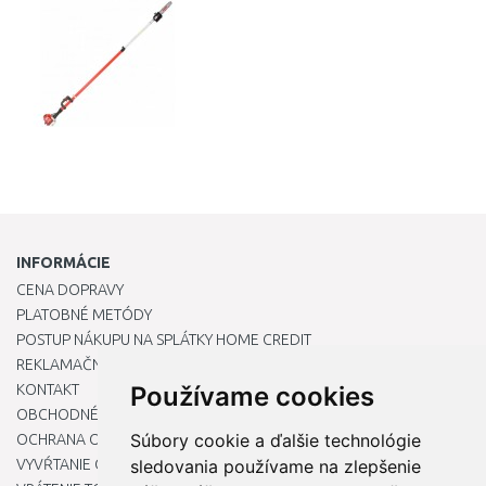
Porovnať
INFORMÁCIE
CENA DOPRAVY
PLATOBNÉ METÓDY
POSTUP NÁKUPU NA SPLÁTKY HOME CREDIT
REKLAMAČNÝ PORIADOK
KONTAKT
Používame cookies
OBCHODNÉ PODMIENKY
Súbory cookie a ďalšie technológie
OCHRANA OSOBNÝCH ÚDAJOV
VYVŔTANIE OTVORU DO DREZU PRE KUCHYNSKÚ BATÉRIU
sledovania používame na zlepšenie