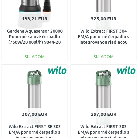
133,21 EUR
325,00 EUR
Gardena Aquasensor 20000
Wilo Extract FIRST 304
Ponorné kalové čerpadlo
EM/A ponorné čerpadlo s
(750W/20 000l/h) 9044-20
integrovanou riadiacou
jednotkou 6093856
SKLADOM
SKLADOM
DO KOŠÍKA
DO KOŠÍKA
Porovnať
Porovnať
307,00 EUR
297,00 EUR
Wilo Extract FIRST SE 303
Wilo Extract FIRST 303
EM/A ponorné čerpadlo s
EM/A ponorné čerpadlo s
integrovanou riad.
integrovanou riadiacou