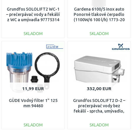
Grundfos SOLOLIFT2 WC-1
Gardena 6100/5 inox auto
– prečerpávač vody a fekálií
Ponorné tlakové čerpadlo
z WC a umývadla 97775314
(1100W/6 100 l/h) 1773-20
SKLADOM
SKLADOM
DO KOŠÍKA
DO KOŠÍKA
Porovnať
Porovnať
11,99 EUR
332,00 EUR
GÜDE Vodný filter 1" 125
Grundfos SOLOLIFT2 D-2 –
mm 94460
prečerpávač vody bez
fekálií - sprcha, umývadlo,
bidet 97775318
SKLADOM
SKLADOM