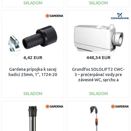
SKLADOM
SKLADOM
DO KOŠÍKA
DO KOŠÍKA
Porovnať
Porovnať
6,42 EUR
448,34 EUR
Gardena prípojka k sacej
Grundfos SOLOLIFT2 CWC-
hadici 25mm, 1", 1724-20
3 – prečerpávač vody pre
závesné WC, sprchu a
umývadlo 97775316
SKLADOM
SKLADOM
DO KOŠÍKA
DO KOŠÍKA
Porovnať
Porovnať