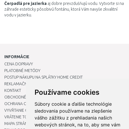
Čerpadlá
pre
jazierka
aj
dobre
prevzdušňujú
vodu
.
Vytvorte
si
na
záhrade
esteticky
pôsobivú
fontánu
,
ktorá Vám
navyše
zk
valitní
vodu v
jazierku
.
INFORMÁCIE
CENA DOPRAVY
PLATOBNÉ METÓDY
POSTUP NÁKUPU NA SPLÁTKY HOME CREDIT
REKLAMAČNÝ PORIADOK
KONTAKT
Používame cookies
OBCHODNÉ PODMIENKY
Súbory cookie a ďalšie technológie
OCHRANA OSOBNÝCH ÚDAJOV
VYVŔTANIE OTVORU DO DREZU PRE KUCHYNSKÚ BATÉRIU
sledovania používame na zlepšenie
VRÁTENIE TOVARU / REKLAMÁCIE
vášho zážitku z prehliadania našich
MAPA STRÁNOK
webových stránok, na to, aby sme vám