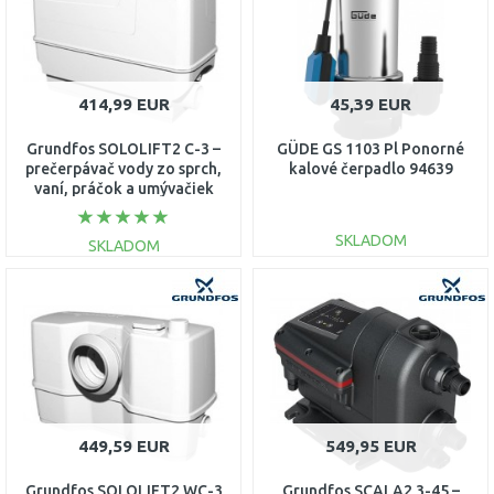
414,99 EUR
45,39 EUR
Grundfos SOLOLIFT2 C-3 –
GÜDE GS 1103 Pl Ponorné
prečerpávač vody zo sprch,
kalové čerpadlo 94639
vaní, práčok a umývačiek
97775317
SKLADOM
SKLADOM
DO KOŠÍKA
DO KOŠÍKA
Porovnať
Porovnať
449,59 EUR
549,95 EUR
Grundfos SOLOLIFT2 WC-3
Grundfos SCALA2 3-45 –