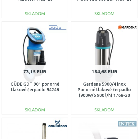
SKLADOM
SKLADOM
DO KOŠÍKA
DO KOŠÍKA
Porovnať
Porovnať
73,15 EUR
184,68 EUR
GÜDE GDT 901 ponorné
Gardena 5900/4 inox
tlakové čerpadlo 94246
Ponorné tlakové čerpadlo
(900W/5 900 l/h) 1768-20
SKLADOM
SKLADOM
DO KOŠÍKA
DO KOŠÍKA
Porovnať
Porovnať