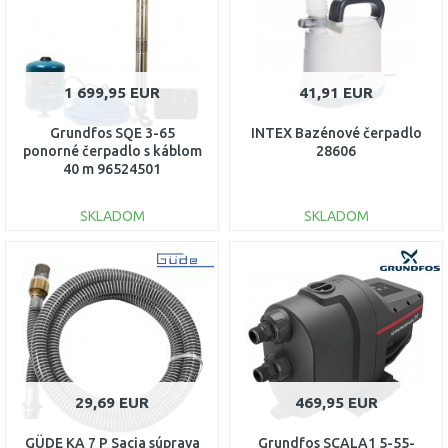
1 699,95 EUR
41,91 EUR
Grundfos SQE 3-65
INTEX Bazénové čerpadlo
ponorné čerpadlo s káblom
28606
40 m 96524501
SKLADOM
SKLADOM
DO KOŠÍKA
DO KOŠÍKA
Porovnať
Porovnať
29,69 EUR
469,95 EUR
GÜDE KA 7 P Sacia súprava
Grundfos SCALA1 5-55-