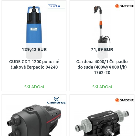
DO KOŠÍKA
DO KOŠÍKA
Porovnať
Porovnať
129,42 EUR
71,89 EUR
GÜDE GDT 1200 ponorné
Gardena 4000/1 Čerpadlo
tlakové čerpadlo 94240
do suda (400W/4 000 l/h)
1762-20
SKLADOM
SKLADOM
DO KOŠÍKA
DO KOŠÍKA
Porovnať
Porovnať