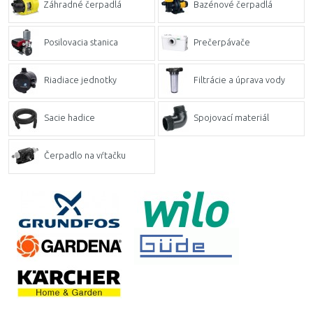
Záhradné čerpadlá
Bazénové čerpadlá
Posilovacia stanica
Prečerpávače
Riadiace jednotky
Filtrácie a úprava vody
Sacie hadice
Spojovací materiál
Čerpadlo na vŕtačku