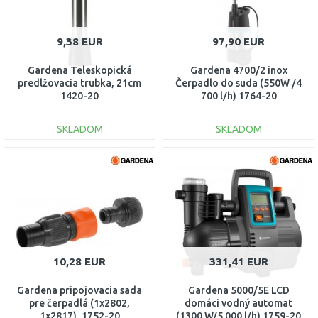
9,38 EUR
97,90 EUR
Gardena Teleskopická
Gardena 4700/2 inox
predlžovacia trubka, 21cm
Čerpadlo do suda (550W /4
1420-20
700 l/h) 1764-20
SKLADOM
SKLADOM
DO KOŠÍKA
DO KOŠÍKA
Porovnať
Porovnať
10,28 EUR
331,41 EUR
Gardena pripojovacia sada
Gardena 5000/5E LCD
pre čerpadlá (1x2802,
domáci vodný automat
1x2817), 1752-20
(1300 W/5 000 l/h) 1759-20