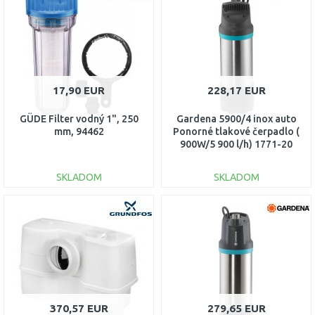
Porovnať
Porovnať
17,90 EUR
228,17 EUR
GÜDE Filter vodný 1", 250
Gardena 5900/4 inox auto
mm, 94462
Ponorné tlakové čerpadlo (
900W/5 900 l/h) 1771-20
SKLADOM
SKLADOM
DO KOŠÍKA
DO KOŠÍKA
Porovnať
Porovnať
370,57 EUR
279,65 EUR