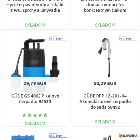
– prečerpávač vody a fekálií
domáca vodáreň s
z WC, sprchy a umývadla
konštantným tlakom
97775315
(vodovod aj studňa)
93013252
SKLADOM
SKLADOM
DO KOŠÍKA
DO KOŠÍKA
Porovnať
Porovnať
29,79 EUR
50,29 EUR
GÜDE GS 4002 P kalové
GÜDE RFP 12-201-04
čerpadlo 94630
Akumulátorové čerpadlo
do suda 58492
SKLADOM
SKLADOM
DO KOŠÍKA
DO KOŠÍKA