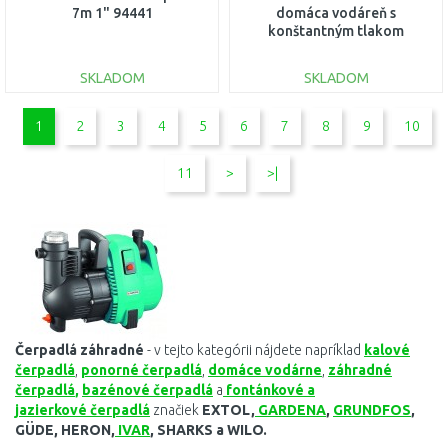
7m 1" 94441
domáca vodáreň s
konštantným tlakom
vodovod aj studňa
99530407
SKLADOM
SKLADOM
DO KOŠÍKA
DO KOŠÍKA
1
2
3
4
5
6
7
8
9
10
Porovnať
Porovnať
11
>
>|
Čerpadlá záhradné
- v tejto kategórii nájdete napríklad
kalové
čerpadlá
,
ponorné
čerpadlá
,
domáce
vodárne
,
záhradné
čerpadlá
,
bazénové
čerpadlá
a
fontánkové
a
jazierkové
čerpadlá
značiek
EXTOL,
GARDENA
,
GRUNDFOS
,
GÜDE, HERON,
IVAR
, SHARKS a WILO.