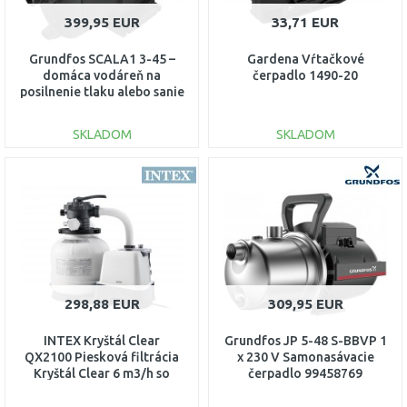
399,95 EUR
33,71 EUR
Grundfos SCALA1 3-45 –
Gardena Vŕtačkové
domáca vodáreň na
čerpadlo 1490-20
posilnenie tlaku alebo sanie
zo studne 99530405
SKLADOM
SKLADOM
DO KOŠÍKA
DO KOŠÍKA
Porovnať
Porovnať
298,88 EUR
309,95 EUR
INTEX Kryštál Clear
Grundfos JP 5-48 S-BBVP 1
QX2100 Piesková filtrácia
x 230 V Samonasávacie
Kryštál Clear 6 m3/h so
čerpadlo 99458769
solinátorom 26676