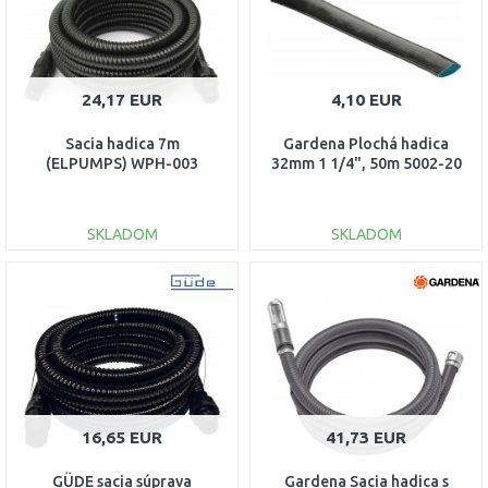
24,17 EUR
4,10 EUR
Sacia hadica 7m
Gardena Plochá hadica
(ELPUMPS) WPH-003
32mm 1 1/4", 50m 5002-20
SKLADOM
SKLADOM
DO KOŠÍKA
DO KOŠÍKA
Porovnať
Porovnať
16,65 EUR
41,73 EUR
GÜDE sacia súprava
Gardena Sacia hadica s