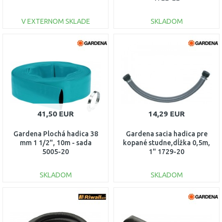
V EXTERNOM SKLADE
SKLADOM
DO KOŠÍKA
DO KOŠÍKA
Porovnať
Porovnať
41,50 EUR
14,29 EUR
Gardena Plochá hadica 38
Gardena sacia hadica pre
mm 1 1/2", 10m - sada
kopané studne,dĺžka 0,5m,
5005-20
1" 1729-20
SKLADOM
SKLADOM
DO KOŠÍKA
DO KOŠÍKA
Porovnať
Porovnať