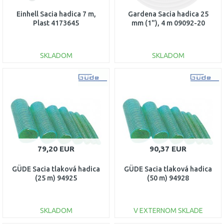
Einhell Sacia hadica 7 m,
Gardena Sacia hadica 25
Plast 4173645
mm (1"), 4 m 09092-20
SKLADOM
SKLADOM
DO KOŠÍKA
DO KOŠÍKA
Porovnať
Porovnať
79,20 EUR
90,37 EUR
GÜDE Sacia tlaková hadica
GÜDE Sacia tlaková hadica
(25 m) 94925
(50 m) 94928
SKLADOM
V EXTERNOM SKLADE