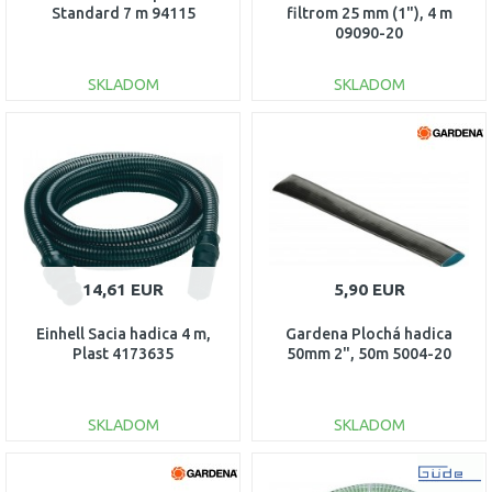
Standard 7 m 94115
filtrom 25 mm (1"), 4 m
09090-20
SKLADOM
SKLADOM
DO KOŠÍKA
DO KOŠÍKA
Porovnať
Porovnať
14,61 EUR
5,90 EUR
Einhell Sacia hadica 4 m,
Gardena Plochá hadica
Plast 4173635
50mm 2", 50m 5004-20
SKLADOM
SKLADOM
DO KOŠÍKA
DO KOŠÍKA