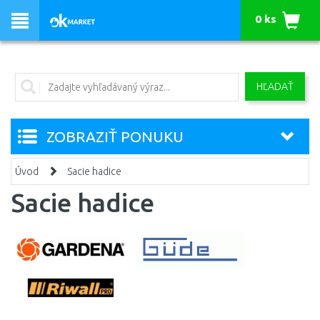
0 ks
HĽADAŤ
ZOBRAZIŤ PONUKU
Úvod
Sacie hadice
Sacie hadice