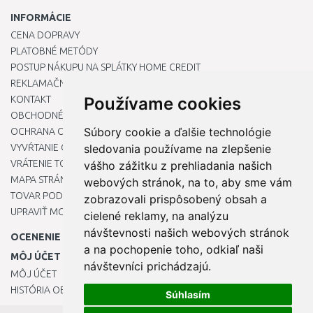
INFORMÁCIE
CENA DOPRAVY
PLATOBNÉ METÓDY
POSTUP NÁKUPU NA SPLÁTKY HOME CREDIT
REKLAMAČNÝ PORIADOK
KONTAKT
Používame cookies
OBCHODNÉ PODMIENKY
Súbory cookie a ďalšie technológie
OCHRANA OSOBNÝCH ÚDAJOV
VYVŔTANIE OTVORU DO DREZU PRE KUCHYNSKÚ BATÉRIU
sledovania používame na zlepšenie
VRÁTENIE TOVARU / REKLAMÁCIE
vášho zážitku z prehliadania našich
MAPA STRÁNOK
webových stránok, na to, aby sme vám
TOVAR PODĽA ZNAČIEK
zobrazovali prispôsobený obsah a
UPRAVIŤ MOJE PREDVOĽBY COOKIES
cielené reklamy, na analýzu
návštevnosti našich webových stránok
OCENENIE
a na pochopenie toho, odkiaľ naši
MÔJ ÚČET
návštevníci prichádzajú.
MÔJ ÚČET
HISTÓRIA OBJEDNÁVOK
Súhlasím