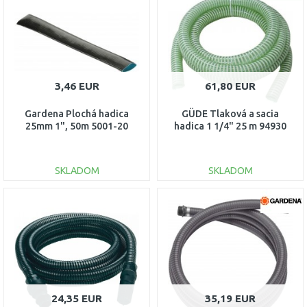
Porovnať
Porovnať
3,46 EUR
61,80 EUR
Gardena Plochá hadica
GÜDE Tlaková a sacia
25mm 1", 50m 5001-20
hadica 1 1/4" 25 m 94930
SKLADOM
SKLADOM
DO KOŠÍKA
DO KOŠÍKA
Porovnať
Porovnať
24,35 EUR
35,19 EUR