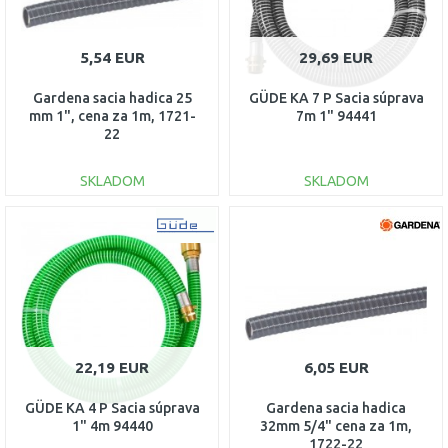
5,54 EUR
29,69 EUR
Gardena sacia hadica 25
GÜDE KA 7 P Sacia súprava
mm 1", cena za 1m, 1721-
7m 1" 94441
22
SKLADOM
SKLADOM
DO KOŠÍKA
DO KOŠÍKA
Porovnať
Porovnať
22,19 EUR
6,05 EUR
GÜDE KA 4 P Sacia súprava
Gardena sacia hadica
1" 4m 94440
32mm 5/4" cena za 1m,
1722-22