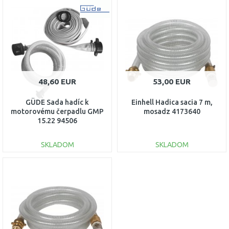
DO KOŠÍKA
DO KOŠÍKA
Porovnať
Porovnať
48,60 EUR
53,00 EUR
GÜDE Sada hadíc k
Einhell Hadica sacia 7 m,
motorovému čerpadlu GMP
mosadz 4173640
15.22 94506
SKLADOM
SKLADOM
DO KOŠÍKA
DO KOŠÍKA
Porovnať
Porovnať