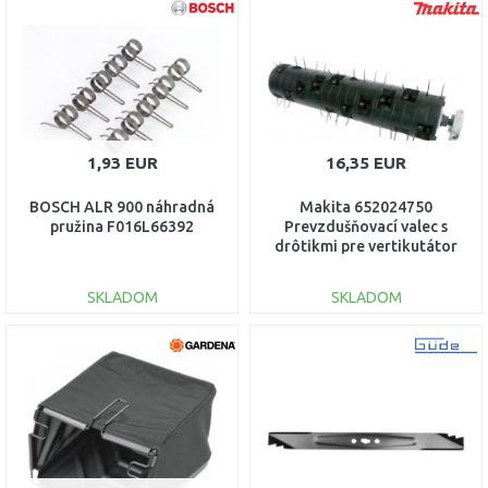
1,93 EUR
16,35 EUR
BOSCH ALR 900 náhradná
Makita 652024750
pružina F016L66392
Prevzdušňovací valec s
drôtikmi pre vertikutátor
UV3600
SKLADOM
SKLADOM
DO KOŠÍKA
DO KOŠÍKA
Porovnať
Porovnať