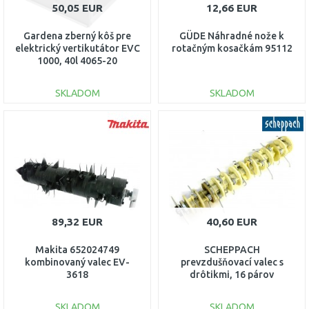
50,05 EUR
12,66 EUR
Gardena zberný kôš pre
GÜDE Náhradné nože k
elektrický vertikutátor EVC
rotačným kosačkám 95112
1000, 40l 4065-20
SKLADOM
SKLADOM
DO KOŠÍKA
DO KOŠÍKA
Porovnať
Porovnať
89,32 EUR
40,60 EUR
Makita 652024749
SCHEPPACH
kombinovaný valec EV-
prevzdušňovací valec s
3618
drôtikmi, 16 párov
drôtikov (SC 55 P)
7911902701
SKLADOM
SKLADOM