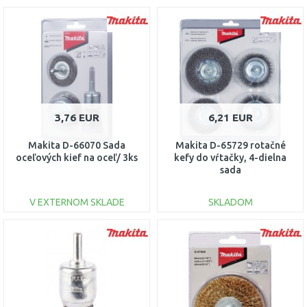
3,76 EUR
6,21 EUR
Makita D-66070 Sada
Makita D-65729 rotačné
oceľových kief na oceľ/ 3ks
kefy do vŕtačky, 4-dielna
sada
V EXTERNOM SKLADE
SKLADOM
DO KOŠÍKA
DO KOŠÍKA
Porovnať
Porovnať