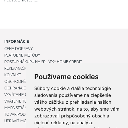
nečistôt, hrdze, ........
INFORMÁCIE
CENA DOPRAVY
PLATOBNÉ METÓDY
POSTUP NÁKUPU NA SPLÁTKY HOME CREDIT
REKLAMAČNÝ PORIADOK
KONTAKT
Používame cookies
OBCHODNÉ PODMIENKY
Súbory cookie a ďalšie technológie
OCHRANA OSOBNÝCH ÚDAJOV
VYVŔTANIE OTVORU DO DREZU PRE KUCHYNSKÚ BATÉRIU
sledovania používame na zlepšenie
VRÁTENIE TOVARU / REKLAMÁCIE
vášho zážitku z prehliadania našich
MAPA STRÁNOK
webových stránok, na to, aby sme vám
TOVAR PODĽA ZNAČIEK
zobrazovali prispôsobený obsah a
UPRAVIŤ MOJE PREDVOĽBY COOKIES
cielené reklamy, na analýzu