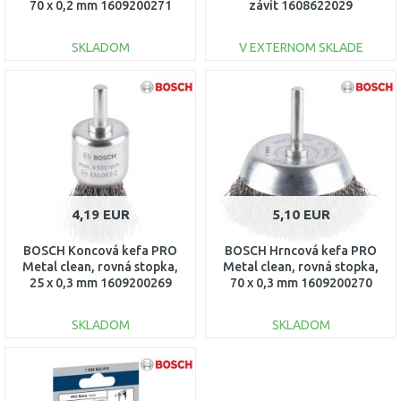
70 x 0,2 mm 1609200271
závit 1608622029
SKLADOM
V EXTERNOM SKLADE
DO KOŠÍKA
DO KOŠÍKA
Porovnať
Porovnať
4,19 EUR
5,10 EUR
BOSCH Koncová kefa PRO
BOSCH Hrncová kefa PRO
Metal clean, rovná stopka,
Metal clean, rovná stopka,
25 x 0,3 mm 1609200269
70 x 0,3 mm 1609200270
SKLADOM
SKLADOM
DO KOŠÍKA
DO KOŠÍKA
Porovnať
Porovnať