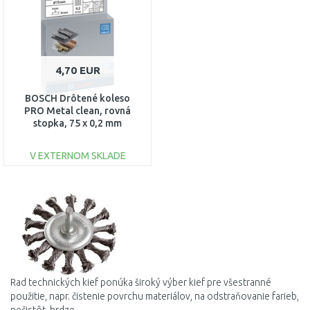
4,70 EUR
BOSCH Drôtené koleso
PRO Metal clean, rovná
stopka, 75 x 0,2 mm
1608622015
V EXTERNOM SKLADE
DO KOŠÍKA
Porovnať
Rad technických kief ponúka široký výber kief pre všestranné
použitie, napr. čistenie povrchu materiálov, na odstraňovanie farieb,