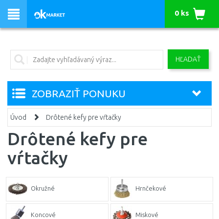
0 ks
HĽADAŤ
ZOBRAZIŤ PONUKU
Úvod
Drôtené kefy pre vŕtačky
Drôtené kefy pre
vŕtačky
Okružné
Hrnčekové
Koncové
Miskové