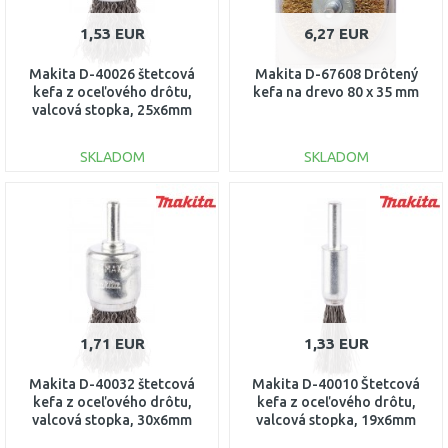
1,53 EUR
6,27 EUR
Makita D-40026 štetcová
Makita D-67608 Drôtený
kefa z oceľového drôtu,
kefa na drevo 80 x 35 mm
valcová stopka, 25x6mm
SKLADOM
SKLADOM
DO KOŠÍKA
DO KOŠÍKA
Porovnať
Porovnať
1,71 EUR
1,33 EUR
Makita D-40032 štetcová
Makita D-40010 Štetcová
kefa z oceľového drôtu,
kefa z oceľového drôtu,
valcová stopka, 30x6mm
valcová stopka, 19x6mm