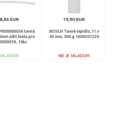
8,86 EUR
19,90 EUR
PR00000036 tavná
BOSCH Tavné lepidlo,11 x
 5mm ABS biela pre
45 mm, 500 g 1609201220
0000039, 10ks
SKLADOM
NIE JE SKLADOM
DO KOŠÍKA
DO KOŠÍKA
Porovnať
Porovnať