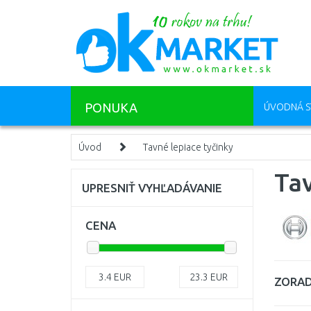
PONUKA
ÚVODNÁ S
Úvod
Tavné lepiace tyčinky
Tav
UPRESNIŤ VYHĽADÁVANIE
CENA
3.4
EUR
23.3
EUR
ZORAD