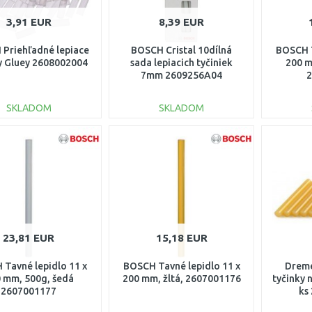
3,91 EUR
8,39 EUR
Priehľadné lepiace
BOSCH Cristal 10dílná
BOSCH T
y Gluey 2608002004
sada lepiacich tyčiniek
200 m
7mm 2609256A04
2
SKLADOM
SKLADOM
DO KOŠÍKA
DO KOŠÍKA
Porovnať
Porovnať
23,81 EUR
15,18 EUR
Tavné lepidlo 11 x
BOSCH Tavné lepidlo 11 x
Dreme
 mm, 500g, šedá
200 mm, žltá, 2607001176
tyčinky 
2607001177
ks