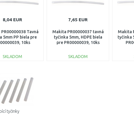
8,04 EUR
7,65 EUR
 PR00000038 Tavná
Makita PR00000037 tavná
Makita 
ka 5mm PP biela pre
tyčinka 5mm, HDPE biela
tyčinka
00000039, 10ks
pre PR00000039, 10ks
PR0
SKLADOM
SKLADOM
DO KOŠÍKA
DO KOŠÍKA
Porovnať
Porovnať
ící tyčinky