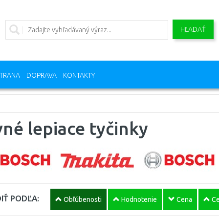
HĽADAŤ
TRANA
DOPRAVA
KONTAKTY
né lepiace tyčinky
IŤ PODĽA:
Obľúbenosti
Hodnotenie
Cena
Ce