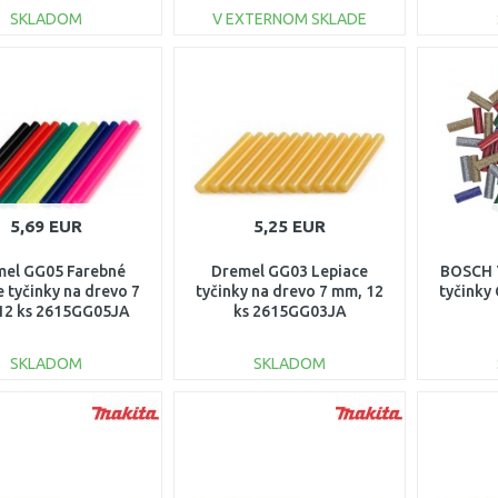
SKLADOM
V EXTERNOM SKLADE
DO KOŠÍKA
DO KOŠÍKA
Porovnať
Porovnať
5,69 EUR
5,25 EUR
el GG05 Farebné
Dremel GG03 Lepiace
BOSCH T
e tyčinky na drevo 7
tyčinky na drevo 7 mm, 12
tyčinky
12 ks 2615GG05JA
ks 2615GG03JA
SKLADOM
SKLADOM
DO KOŠÍKA
DO KOŠÍKA
Porovnať
Porovnať