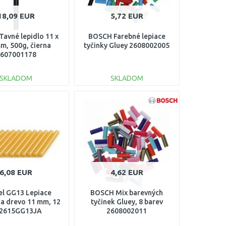
18,09 EUR
5,72 EUR
avné lepidlo 11 x
BOSCH Farebné lepiace
m, 500g, čierna
tyčinky Gluey 2608002005
607001178
SKLADOM
SKLADOM
DO KOŠÍKA
DO KOŠÍKA
Porovnať
Porovnať
6,08 EUR
4,62 EUR
l GG13 Lepiace
BOSCH Mix barevných
na drevo 11 mm, 12
tyčinek Gluey, 8 barev
 2615GG13JA
2608002011