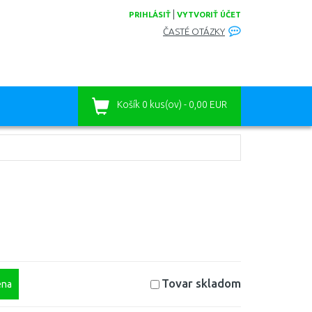
|
PRIHLÁSIŤ
VYTVORIŤ ÚČET
ČASTÉ OTÁZKY
Košík
0 kus(ov) - 0,00 EUR
Tovar skladom
na