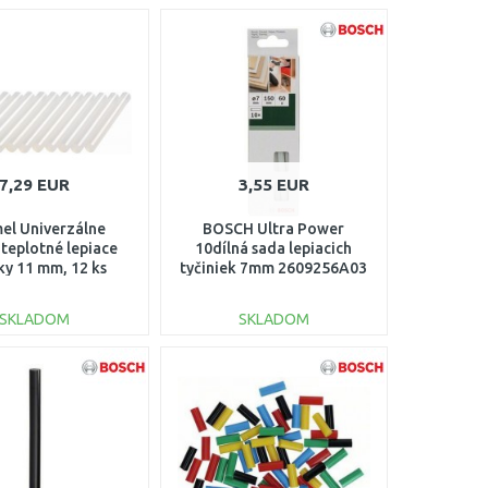
7,29 EUR
3,55 EUR
el Univerzálne
BOSCH Ultra Power
teplotné lepiace
10dílná sada lepiacich
ky 11 mm, 12 ks
tyčiniek 7mm 2609256A03
615GG11JA
SKLADOM
SKLADOM
DO KOŠÍKA
DO KOŠÍKA
Porovnať
Porovnať