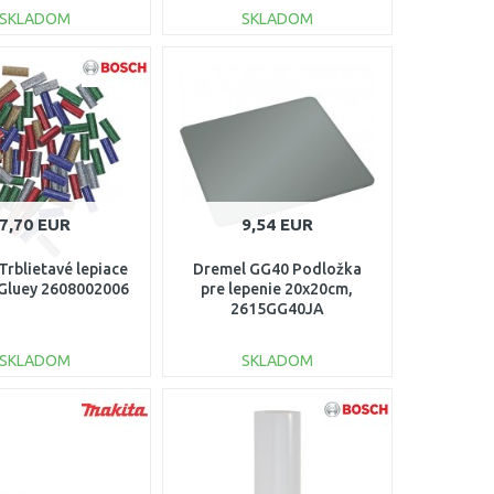
SKLADOM
SKLADOM
DO KOŠÍKA
DO KOŠÍKA
Porovnať
Porovnať
7,70 EUR
9,54 EUR
rblietavé lepiace
Dremel GG40 Podložka
 Gluey 2608002006
pre lepenie 20x20cm,
2615GG40JA
SKLADOM
SKLADOM
DO KOŠÍKA
DO KOŠÍKA
Porovnať
Porovnať