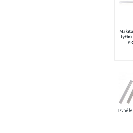
Makita
tyčin
PR
Tavné lep