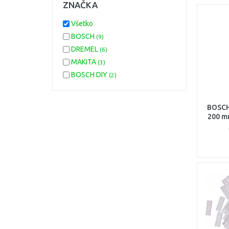
ZNAČKA
Všetko
BOSCH
(9)
DREMEL
(6)
MAKITA
(3)
BOSCH DIY
(2)
BOSCH 
200 m