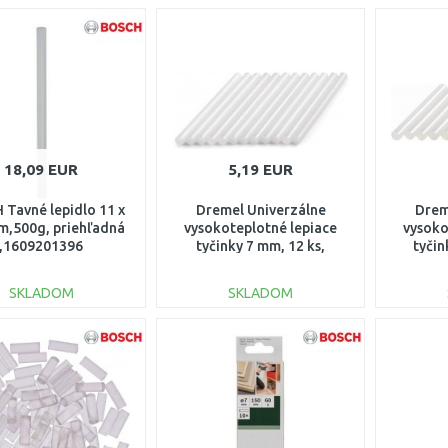
18,09 EUR
5,19 EUR
Tavné lepidlo 11 x
Dremel Univerzálne
Drem
m,500g, priehľadná
vysokoteplotné lepiace
vysoko
,1609201396
tyčinky 7 mm, 12 ks,
tyčin
2615GG01JA
2
SKLADOM
SKLADOM
DO KOŠÍKA
DO KOŠÍKA
Porovnať
Porovnať