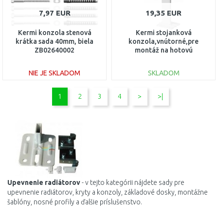
7,97 EUR
19,35 EUR
Kermi konzola stenová
Kermi stojanková
krátka sada 40mm, biela
konzola,vnútorné,pre
ZB02640002
montáž na hotovú
podlahu,Typ 33,výška 200
ZB03390001
NIE JE SKLADOM
SKLADOM
DO KOŠÍKA
DO KOŠÍKA
1
2
3
4
>
>|
Porovnať
Porovnať
Upevnenie
radiátorov
-
v
tejto
kategórii
nájdete
sady pre
upevnenie
radiátorov
,
kryty
a
konzoly
,
základové
dosky
,
montážne
šablóny
,
nosné
profily
a
ďalšie príslušenstvo
.