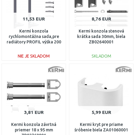
11,53 EUR
8,76 EUR
Kermi konzola
Kermi konzola stenová
rychlomontážna sada,pre
krátka sada 30mm, biela
radiátory PROFIL výška 200
ZB02640001
mm pre typ 22, ZB02970017
NIE JE SKLADOM
SKLADOM
DO KOŠÍKA
DO KOŠÍKA
Porovnať
Porovnať
3,81 EUR
5,99 EUR
Kermi konzola závrtná
Kermi kryt pre priame
priemer 18 x 95 mm
šróbenie biela ZA01060001