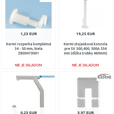
1,23 EUR
19,25 EUR
Kermi rozperka kompletná
Kermi stojanková konzola
34 - 50 mm, biela
pre SV 300,400, 500A 554
ZB00470001
mm (dĺžka trubky 460mm)
ZB01380001
NIE JE SKLADOM
NIE JE SKLADOM
DO KOŠÍKA
DO KOŠÍKA
Porovnať
Porovnať
0,23 EUR
3,97 EUR