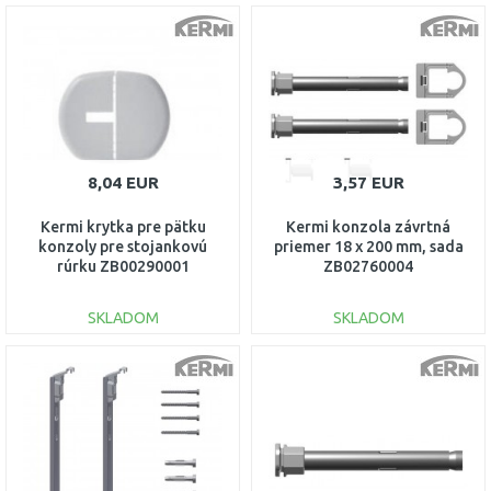
DO KOŠÍKA
DO KOŠÍKA
Porovnať
Porovnať
8,04 EUR
3,57 EUR
Kermi krytka pre pätku
Kermi konzola závrtná
konzoly pre stojankovú
priemer 18 x 200 mm, sada
rúrku ZB00290001
ZB02760004
SKLADOM
SKLADOM
DO KOŠÍKA
DO KOŠÍKA
Porovnať
Porovnať