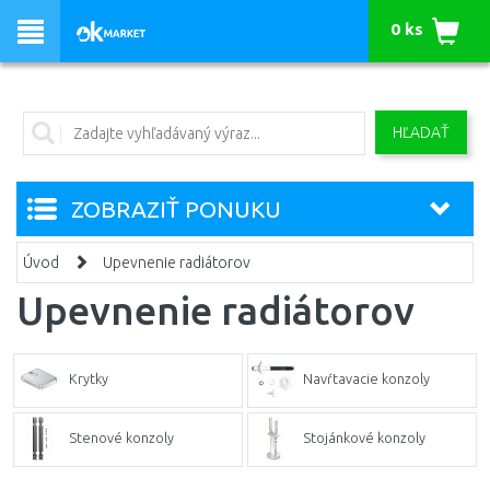
0 ks
HĽADAŤ
ZOBRAZIŤ PONUKU
Úvod
Upevnenie radiátorov
Upevnenie radiátorov
Krytky
Navŕtavacie konzoly
Stenové konzoly
Stojánkové konzoly