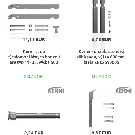
Porovnať
Porovnať
11,11 EUR
6,78 EUR
Kermi sada
Kermi konzola stenová
rýchlomontážnych konzolí
dlhá sada, výška 600mm,
pre typ 11- 33, výška 500
biela ZB02590005
mm ZB02620003
SKLADOM
SKLADOM
DO KOŠÍKA
DO KOŠÍKA
Porovnať
Porovnať
2,24 EUR
9,37 EUR