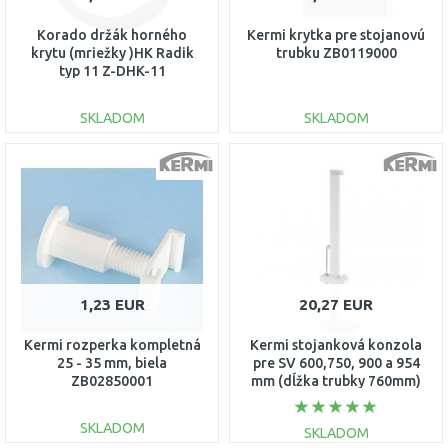
Korado držák horného
Kermi krytka pre stojanovú
krytu (mriežky )HK Radik
trubku ZB0119000
typ 11 Z-DHK-11
SKLADOM
SKLADOM
DO KOŠÍKA
DO KOŠÍKA
Porovnať
Porovnať
1,23 EUR
20,27 EUR
Kermi rozperka kompletná
Kermi stojanková konzola
25 - 35 mm, biela
pre SV 600,750, 900 a 954
ZB02850001
mm (dĺžka trubky 760mm)
ZB01380002
SKLADOM
SKLADOM