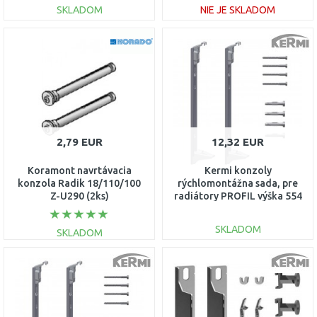
SKLADOM
NIE JE SKLADOM
DO KOŠÍKA
DO KOŠÍKA
Porovnať
Porovnať
2,79 EUR
12,32 EUR
Koramont navrtávacia
Kermi konzoly
konzola Radik 18/110/100
rýchlomontážna sada, pre
Z-U290 (2ks)
radiátory PROFIL výška 554
mm Typ 12, 22 ZB02970004
SKLADOM
SKLADOM
DO KOŠÍKA
DO KOŠÍKA
Porovnať
Porovnať