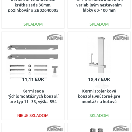
krátka sada 30mm,
variabilným nastavením
pozinkováno ZB02640005
hĺbky 60-100 mm
ZB02870003
SKLADOM
SKLADOM
DO KOŠÍKA
DO KOŠÍKA
Porovnať
Porovnať
11,11 EUR
19,47 EUR
Kermi sada
Kermi stojanková
rýchlomontážnych konzolí
konzola,vnútorné,pre
pre typ 11- 33, výška 554
montáž na hotovú
mm ZB02620004
podlahu,Typ 33,výška 200
ZB04090001
NIE JE SKLADOM
SKLADOM
DO KOŠÍKA
DO KOŠÍKA