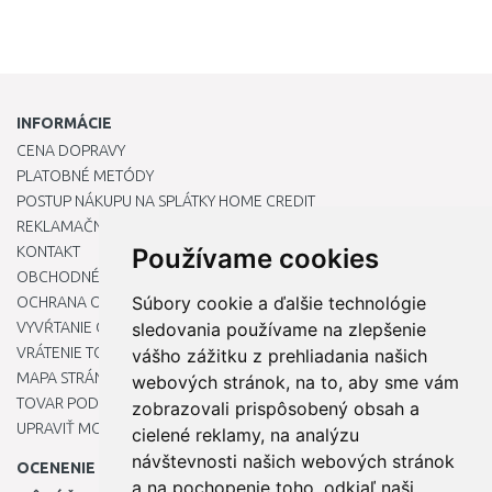
INFORMÁCIE
CENA DOPRAVY
PLATOBNÉ METÓDY
POSTUP NÁKUPU NA SPLÁTKY HOME CREDIT
REKLAMAČNÝ PORIADOK
KONTAKT
Používame cookies
OBCHODNÉ PODMIENKY
Súbory cookie a ďalšie technológie
OCHRANA OSOBNÝCH ÚDAJOV
VYVŔTANIE OTVORU DO DREZU PRE KUCHYNSKÚ BATÉRIU
sledovania používame na zlepšenie
VRÁTENIE TOVARU / REKLAMÁCIE
vášho zážitku z prehliadania našich
MAPA STRÁNOK
webových stránok, na to, aby sme vám
TOVAR PODĽA ZNAČIEK
zobrazovali prispôsobený obsah a
UPRAVIŤ MOJE PREDVOĽBY COOKIES
cielené reklamy, na analýzu
návštevnosti našich webových stránok
OCENENIE
a na pochopenie toho, odkiaľ naši