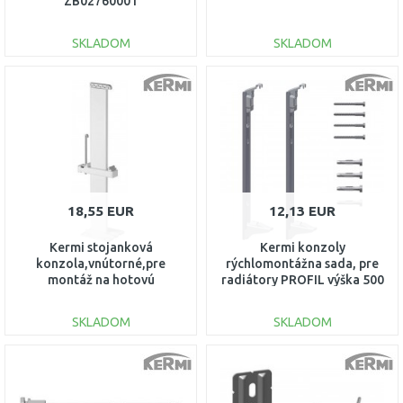
ZB02760001
SKLADOM
SKLADOM
DO KOŠÍKA
DO KOŠÍKA
Porovnať
Porovnať
18,55 EUR
12,13 EUR
Kermi stojanková
Kermi konzoly
konzola,vnútorné,pre
rýchlomontážna sada, pre
montáž na hotovú
radiátory PROFIL výška 500
podlahu,Typ 22,výška 200
mm Typ 12, 22 ZB02970003
ZB03380001
SKLADOM
SKLADOM
DO KOŠÍKA
DO KOŠÍKA
Porovnať
Porovnať