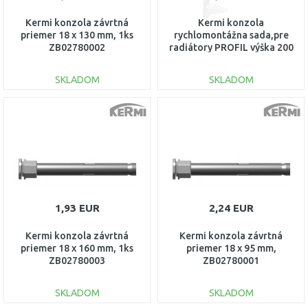
Kermi konzola závrtná
Kermi konzola
priemer 18 x 130 mm, 1ks
rychlomontážna sada,pre
ZB02780002
radiátory PROFIL výška 200
mm pre typ 33, ZB04640002
SKLADOM
SKLADOM
DO KOŠÍKA
DO KOŠÍKA
Porovnať
Porovnať
1,93 EUR
2,24 EUR
Kermi konzola závrtná
Kermi konzola závrtná
priemer 18 x 160 mm, 1ks
priemer 18 x 95 mm,
ZB02780003
ZB02780001
SKLADOM
SKLADOM