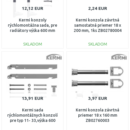
12,12 EUR
2,24 EUR
Kermi konzoly
Kermi konzola závrtná
rýchlomontážna sada, pre
samostatná priemer 18 x
radiátory výška 600 mm
200 mm, 1ks ZB02780004
Typ 12, 22 ZB02970005
SKLADOM
SKLADOM
DO KOŠÍKA
DO KOŠÍKA
Porovnať
Porovnať
13,91 EUR
3,97 EUR
Kermi sada
Kermi konzola závrtná
rýchlomontážnych konzolí
priemer 18 x 160 mm
pre typ 11- 33,výška 600
ZB02760003
mm ZB02620005