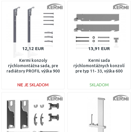
DO KOŠÍKA
DO KOŠÍKA
Porovnať
Porovnať
12,12 EUR
13,91 EUR
Kermi konzoly
Kermi sada
rýchlomontážna sada, pre
rýchlomontážnych konzolí
radiátory PROFIL výška 900
pre typ 11- 33, výška 600
mm Typ 12, 22 ZB02970007
mm ZB02660004
NIE JE SKLADOM
SKLADOM
DO KOŠÍKA
DO KOŠÍKA
Porovnať
Porovnať