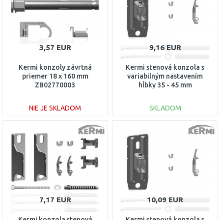
3,57 EUR
9,16 EUR
Kermi konzoly závrtná
Kermi stenová konzola s
priemer 18 x 160 mm
variabilným nastavením
ZB02770003
hĺbky 35 - 45 mm
ZB02870001
NIE JE SKLADOM
SKLADOM
DO KOŠÍKA
DO KOŠÍKA
Porovnať
Porovnať
7,17 EUR
10,09 EUR
Kermi konzola stenová
Kermi stenová konzola s