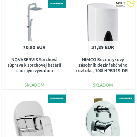
DO KOŠÍKA
DO KOŠÍKA
Porovnať
Porovnať
70,90 EUR
31,89 EUR
NOVASERVIS Sprchová
NIMCO Bezdotykový
súprava k sprchovej batérii
zásobník dezinfekčného
s horným vývodom
roztoku, 100l HPB31S-DR-
SET064,0
05
SKLADOM
SKLADOM
DO KOŠÍKA
DO KOŠÍKA
Porovnať
Porovnať