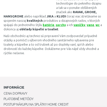
technológie do pekného dizajnu
a tak sa v ponuke obľúbených
značiek ako
RAVAK, GROHE,
HANSGROHE
alebo napríklad
JIKA
a
KLUDI
čoraz viac stretávame so
spojením naozaj
kvalitných
produktov a dizajnových radov, v ktorých
spájajú do jednotného štýlu
batérie
,
sprchy
a ich
vaničky
,
vane
,
wc
a
dokonca aj
obklady kúpeľní a toaliet
.
Naši obchodníci aj technici sú pripravení Vám zodpovedať prípadné
otázky a pomôcť s výberom vhodného sanitárneho vybavenia pre
toalety a kúpeľne a to od trubiek až po doplnky vaní, spŕch alebo
drobností do každej kúpeľne. Dokážeme pre Vás nájsť vždy vhodné a
rýchle riešenie.
INFORMÁCIE
CENA DOPRAVY
PLATOBNÉ METÓDY
POSTUP NÁKUPU NA SPLÁTKY HOME CREDIT