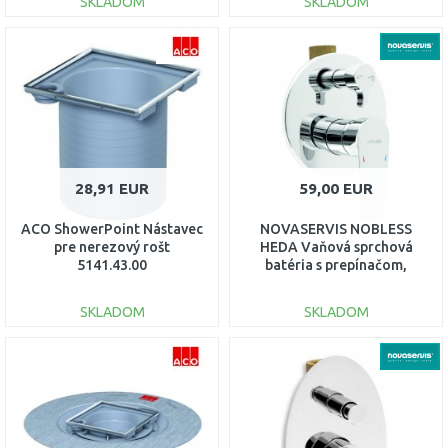
SKLADOM
SKLADOM
DO KOŠÍKA
DO KOŠÍKA
Porovnať
Porovnať
28,91 EUR
59,00 EUR
ACO ShowerPoint Nástavec
NOVASERVIS NOBLESS
pre nerezový rošt
HEDA Vaňová sprchová
5141.43.00
batéria s prepínačom,
chróm 40050R,0
SKLADOM
SKLADOM
DO KOŠÍKA
DO KOŠÍKA
Porovnať
Porovnať