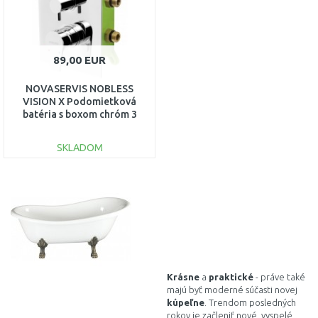
89,00 EUR
NOVASERVIS NOBLESS
VISION X Podomietková
batéria s boxom chróm 3
vývody BOX42051RX, 0
SKLADOM
DO KOŠÍKA
Porovnať
Krásne
a
praktické
- práve také
majú byť moderné súčasti novej
kúpeľne
. Trendom posledných
rokov je začleniť nové, vyspelé