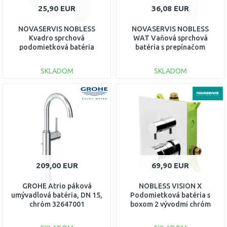
25,90 EUR
36,08 EUR
NOVASERVIS NOBLESS
NOVASERVIS NOBLESS
Kvadro sprchová
WAT Vaňová sprchová
podomietková batéria
batéria s prepínačom
chróm 35050,0
chróm 39050R,0
SKLADOM
SKLADOM
DO KOŠÍKA
DO KOŠÍKA
Porovnať
Porovnať
209,00 EUR
69,90 EUR
GROHE Atrio páková
NOBLESS VISION X
umývadlová batéria, DN 15,
Podomietková batéria s
chróm 32647001
boxom 2 vývodmi chróm
BOX42051R,0