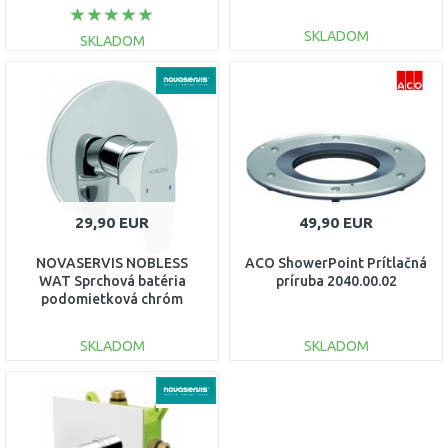
D/STENAA1,5
SKLADOM
SKLADOM
DO KOŠÍKA
DO KOŠÍKA
Porovnať
Porovnať
29,90 EUR
49,90 EUR
NOVASERVIS NOBLESS
ACO ShowerPoint Prítlačná
WAT Sprchová batéria
príruba 2040.00.02
podomietková chróm
39050,0
SKLADOM
SKLADOM
DO KOŠÍKA
DO KOŠÍKA
Porovnať
Porovnať