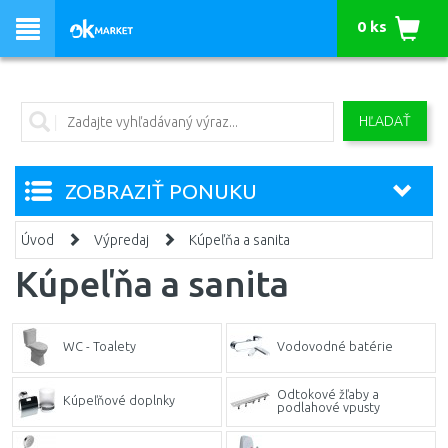
0 ks
HĽADAŤ
ZOBRAZIŤ PONUKU
Úvod
Výpredaj
Kúpeľňa a sanita
Kúpeľňa a sanita
WC - Toalety
Vodovodné batérie
Odtokové žľaby a
Kúpeľňové doplnky
podlahové vpusty