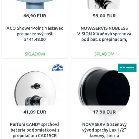
66,90 EUR
59,00 EUR
ACO ShowerPoint Nástavec
NOVASERVIS NOBLESS
pre nerezový rošt
VISION X Vaňová sprchová
5141.48.00
pod bat. s prepínačom,
chróm 42050R,0
SKLADOM
SKLADOM
DO KOŠÍKA
DO KOŠÍKA
Porovnať
Porovnať
41,89 EUR
17,90 EUR
Paffoni CANDY sprchová
NOVASERVIS Stenový
bateria podomietková s
vývod sprchy Lux 1/2"
prepínačom CA015CR
kovový, čierná